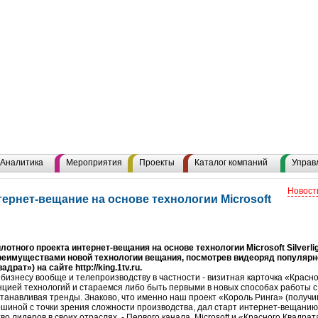
Аналитика
Мероприятия
Проекты
Каталог компаний
Управ
Новост
ернет-вещание на основе технологии Microsoft
отного проекта интернет-вещания на основе технологии Microsoft Silverli
реимуществами новой технологии вещания, посмотрев видеоряд популярн
рат») на сайте http://king.1tv.ru.
изнесу вообще и телепроизводству в частности - визитная карточка «Красн
цией технологий и стараемся либо быть первыми в новых способах работы с 
танавливая тренды. Знаково, что именно наш проект «Король Ринга» (получ
шиной с точки зрения сложности производства, дал старт интернет-вещанию на 
о лидеров в своих отраслях, - Первого канала, Microsoft и «Красного Квадрата