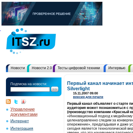
Новости
Новости 2.0
Тесты цифровой техники
Интервью
Первый канал начинает инт
Подписка на новости:
Silverlight
15.11.2007 09:00
версия для печати
Первый канал объявляет о старте пил
аудитория может познакомиться с п
Управление
(производство компании «Красный квад
документами
«Инновационный подход к медийному б
целенаправленно следим за конверген
Интернет
опережение», предугадывая и даже ус
Интеграция
сегодня является технологической вер
уверен, что это начавшееся партнерств