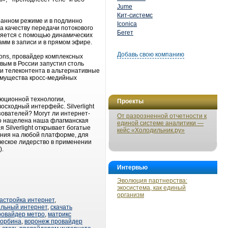
Jume
Кит-системс
ранном режиме и в подлинно
Iconica
ба качеству передачи потокового
Бегет
ляется с помощью динамических
мм в записи и в прямом эфире.
Добавь свою компанию
ions, провайдер комплексных
вым в России запустил столь
ки телеконтента в альтернативные
имущества кросс-медийных
люционной технологии,
Проекты
сходный интерфейс. Silverlight
ьзователей? Могут ли интернет-
От разрозненной отчетности к
о нацелена наша флагманская
единой системе аналитики —
я Silverlight открывает богатые
кейс «Холодильник.ру»
ения на любой платформе, для
ческое лидерство в применении
).
Интервью
Эволюция партнерства:
экосистема, как единый
организм
астройка интернет
,
льный интернет
,
скачать
ровайдер метро
,
матрикс
корбина
,
воронеж провайдер