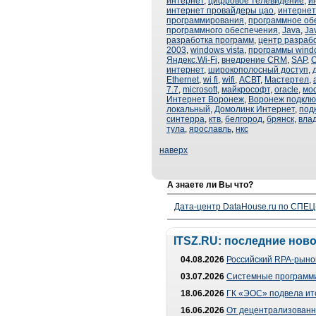
интернет
,
цифровое телевидение
,
и
интернет провайдеры цао
,
интернет
программирования
,
программное об
программного обеспечения
,
Java
,
Ja
разработка программ
,
центр разраб
2003
,
windows vista
,
программы wind
Яндекс.Wi-Fi
,
внедрение CRM
,
SAP
,
интернет
,
широкополосный доступ
,
Ethernet
,
wi fi
,
wifi
,
АСВТ
,
Мастертел
,
7.7
,
microsoft
,
майкрософт
,
oracle
,
мо
Интернет Воронеж
,
Воронеж подклю
локальный
,
Домолинк Интернет
,
под
синтерра
,
ктв
,
белгород
,
брянск
,
вла
тула
,
ярославль
,
нкс
наверх
А знаете ли Вы что?
Дата-центр DataHouse.ru по СПЕЦ-
ITSZ.RU: последние нов
04.08.2026
Российский RPA-рынок
03.07.2026
Системные программи
18.06.2026
ГК «ЭОС» подвела ит
16.06.2026
От децентрализованно