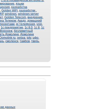
,
стать провайдером интернета
,
мирование
,
языки
ицензия
,
разработка
,
Golden WiFi
,
разработки
,
RP
,
windows
,
windows server
ет
,
Golden Telecom
,
внедрение
,
на Телеком
,
Акадо
,
домашний
 проектами
,
ip телефония
,
voip
,
,
1с предприятие
,
1с 8.0
,
1с 8
,
1с
 Воронеж
,
безлимитный
еть Домолинк
,
Домолинк
Domolink ru
,
зебра
,
iptv
,
цфо
,
ань
,
смоленск
,
тамбов
,
тверь
,
ынке данных