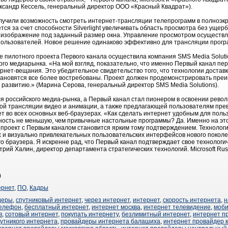
ксандр Кессель, генеральный директор ООО «Красный Квадрат»).
лучили возможность смотреть интернет-трансляции телепрограмм в полноэк
тся за счет способности Silverlight увеличивать область просмотра без ущер
т изображение под заданный размер окна. Управление просмотром осуществ
ользователей. Новое решение одинаково эффективно для трансляции програ
е пилотного проекта Первого канала осуществила компания SMS Media Solut
го медиарынка. «На мой взгляд, показательно, что именно Первый канал пер
рнет-вещания. Это убедительное свидетельство того, что технологии достав
становятся все более востребованы. Проект должен продемонстрировать пре
 развитию.» (Марина Серова, генеральный директор SMS Media Solutions).
 российского медиа-рынка, а Первый канал стал пионером в освоении рево
й трансляции видео и анимации, а также предлагающей пользователям прево
ает во всех основных веб-браузерах. «Как сделать интернет удобным для пол
ость не меньшую, чем привычные настольные программы? Да. Именно на эт
m), и проект с Первым каналом становится ярким тому подтверждением. Технологи
и визуально привлекательных пользовательских интерфейсов нового покол
 браузера. Я искренне рад, что Первый канал подтверждает свое технологи
ий Халин, директор департамента стратегических технологий. Microsoft Rus
)
ернет
,
ПО
,
Кадры
деры
,
спутниковый интернет
,
через интернет
,
интернет
,
скорость интернета
,
н
телефон
,
бесплатный интернет
,
интернет москва
,
интернет телевидение
,
моби
в
,
сотовый интернет
,
покупать интернету
,
безлимитный интернет
,
интернет п
утникого интернета
,
провайдеры интернета балашиха
,
интернет провайдер 