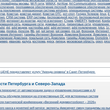
нтернет провайдеры московская область
,
интернет провайдеры центральный
 провайдеры москвы
,
Wi Fi сети
,
WiMAX
,
АртКом
,
Art Communications
,
програм
еспечение
,
программное обеспечение microsoft
,
программное обеспечение л
va приложения
,
операционная система windows
,
операционные системы
,
unix
отки
,
Комстар
,
комстар директ
,
Комстар ОТС
,
хот-спот
,
Голден Телеком
,
linux
,
E
ows
,
CRM система
,
ERP системы
,
беспроводной доступ
,
беспроводной интерн
CRM
,
интернет из розетки
,
доступ в интернет
,
Стрим
,
QWERTY
,
Netbynet
,
Корби
домашняя сеть
,
домашние сети
,
домовые сети
,
пиринговые сети
,
управление
adsl
,
dsl
,
adsl модем
,
настройка adsl
,
adsl интернет
,
adsl подключение
,
lotus
,
1с
сква
,
moskva
,
moscow
,
fttb
,
sql
,
sql server
,
sql сервер
,
ms sql
,
Воронеж
,
Интернет
чение Интернет
,
тарифы Интернет Воронеж
,
Домолинк Воронеж
,
Домолинк
,
с
ключение Домолинк
,
локальная сеть Домолинк
,
тарифы Домолинка
,
Domolink
,
димир
,
иваново
,
калуга
,
кострома
,
курск
,
липецк
,
московская область
,
орел
,
ряз
ЦЕНЕ предоставляет услугу "Аренда сервера" в Санкт-Петербурге.
ости Петербурга и Северо-Запада
 переходит от автоматизации задач к управлению процессами и AI
сты обсудили переход на отечественные ОС для встроенных систем
оги партнерской конференции «Весенний документооборот – 2026»
го хаоса к governed self-service: эксперты фиксируют смену парадигмы на р