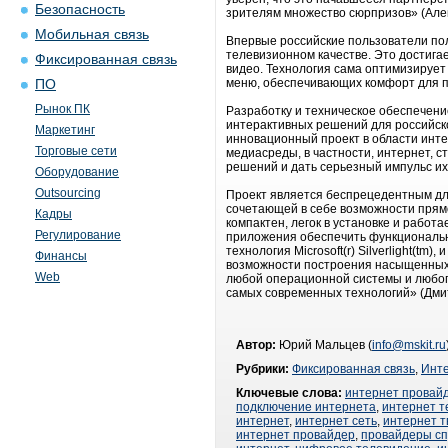
Безопасность
зрителям множество сюрпризов» (Але
Мобильная связь
Впервые российские пользователи по
телевизионном качестве. Это достигае
Фиксированная связь
видео. Технология сама оптимизируе
меню, обеспечивающих комфорт для п
ПО
Рынок ПК
Разработку и техническое обеспечени
интерактивных решений для российско
Маркетинг
инновационный проект в области инте
Торговые сети
медиасреды, в частности, интернет, 
решений и дать серьезный импульс их
Оборудование
Outsourcing
Проект является беспрецедентным для
сочетающей в себе возможности прямо
Кадры
компактен, легок в установке и работ
Регулирование
приложения обеспечить функциональн
технология Microsoft(r) Silverlight(t
Финансы
возможности построения насыщенных 
Web
любой операционной системы и любого
самых современных технологий» (Дмитр
Автор:
Юрий Мальцев (
info@mskit.ru
Рубрики:
Фиксированная связь
,
Инт
Ключевые слова:
интернет провай
подключение интернета
,
интернет 
интернет
,
интернет сеть
,
интернет т
интернет провайдер
,
провайдеры сп