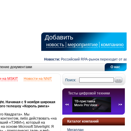
Добавить
новость
мероприятие
компанию
Новости:
Российский RPA-рынок переходит от автома
ление документами
О нас
и на MSKIT
Новости на NNIT
Поиск:
Тесты цифровой техники
ght. Начиная с 9 ноября широкая
ого телешоу «Король ринга»
ого Квадрата». Мы
контентом, либо действовать «на
Каталог компаний
ивший «ТЭФИ»), который на
основе Microsoft Silverlight. Я
Мегаплан
», - преподнесет теле- и веб-