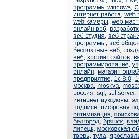
разработки
,
linux
,
ERP
программы windows
,
C
интернет работа
,
web 
web камеры
,
web маст
онлайн веб
,
разработк
веб студия
,
веб стран
программы
,
веб обще
бесплатные веб
,
созд
веб
,
хостинг сайтов
,
в
программирование
,
уп
онлайн
,
магазин онла
предприятие
,
1с 8.0
,
1
москва
,
moskva
,
mosc
россия
,
sql
,
sql server
,
интернет аукционы
,
эл
подписи
,
цифровая по
оптимизация
,
поисков
белгород
,
брянск
,
вла
липецк
,
московская об
тверь
,
тула
,
ярославл