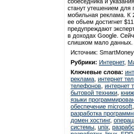
собеседника и указани
станут утешением для 
мобильная реклама. К 2
ее объем достигнет $11
предупреждают эксперт
в доходах Google. Сейч
слишком мало данных. 
Источник: SmartMoney
Рубрики:
Интернет
,
Ма
Ключевые слова:
ин
реклама
,
интернет те
телефонов
,
интернет 
бытовой техники
,
книж
языки программирова
обеспечение microsoft
разработка программн
домен хостинг
,
операц
системы
,
unix
,
разраб