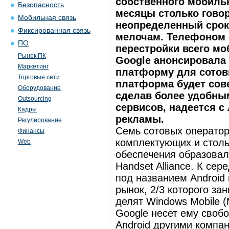
собственного мобильн
Безопасность
месяцы столько гово
Мобильная связь
неопределенный срок.
Фиксированная связь
мелочам. Телефоном 
ПО
перестройки всего мо
Рынок ПК
Google анонсировала
Маркетинг
платформу для сотов
Торговые сети
платформа будет сове
Оборудование
сделав более удобны
Outsourcing
сервисов, надеется с
Кадры
рекламы.
Регулирование
Семь сотовых оператор
Финансы
комплектующих и столь
Web
обеспечения образовал
Handset Alliance. К се
под названием Android 
рынок, 2/3 которого за
делят Windows Mobile (M
Google несет ему своб
Android другими компа