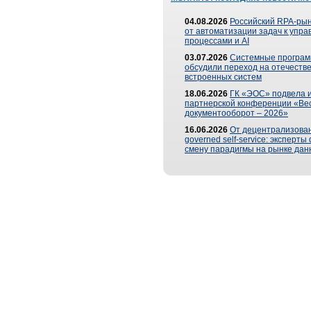
04.08.2026
Российский RPA-рын
от автоматизации задач к упр
процессами и AI
03.07.2026
Системные програ
обсудили переход на отечеств
встроенных систем
18.06.2026
ГК «ЭОС» подвела и
партнерской конференции «Ве
документооборот – 2026»
16.06.2026
От децентрализован
governed self-service: эксперт
смену парадигмы на рынке дан