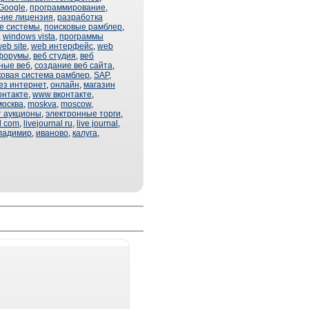
Google
,
программирование
,
ние лицензия
,
разработка
е системы
,
поисковые рамблер
,
,
windows vista
,
программы
eb site
,
web интерфейс
,
web
форумы
,
веб студия
,
веб
ные веб
,
создание веб сайта
,
ковая система рамблер
,
SAP
,
ез интернет
,
онлайн
,
магазин
онтакте
,
www вконтакте
,
москва
,
moskva
,
moscow
,
т аукционы
,
электронные торги
,
al com
,
livejournal ru
,
live journal
,
ладимир
,
иваново
,
калуга
,