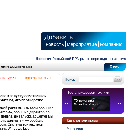
Добавить
новость
мероприятие
компанию
Новости:
Российский RPA-рынок переходит от автоматизац
ление документами
О нас
и на MSKIT
Новости на NNIT
Поиск:
Тесты цифровой техники
това к запуску собственной
считают, что партнерство
кстной рекламы. Об этом сообщил
дексом», сообщил директор по
деньги. До запуска adCenter мы
 сотрудничать», — сообщил
Каталог компаний
ером. Система контекстной
ниях Windows Live.
Мегаплан