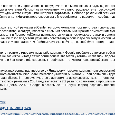
не опровергли информацию о сотрудничестве с Microsoft. «Мы рады видеть с
урсы компании Microsoft не исключение», — заявил руководитель пресс-служ
отрудничества с крупными интернет-порталами. Сейчас в рекламной сети «Я
ru, Km.ru и т.д. «Никаких переговоров мы с Microsoft пока не ведем», — сообщи
ма контекстной рекламы adCenter, которую компания пока не готова использов
перспективе, и сотрудничество с сильным локальным игроком поможет нам л
сказал г-н Леонов. AdCenter используется лишь в нескольких странах и орие
 же Microsoft предстоит улучшить собственную поисковую систему в России. «
будет улучшен алгоритм. Работы идут уже сейчас, а весной будет представл
интернет-рынке в мировом масштабе компании Google проблем с запуском собс
не возникло. «Когда технология поиска является у компании главной, подоб
вно и без каких-либо серьезных проблем», — отметил глава российского по
тельствах верна: партнерство с «Яндексом» поможет компаниям в совместной
ного агентства MindShare Interaction Дмитрий Ашманов. «Если появились тр
 для Microsoft — сотрудничество с лидером на локальном рынке», — пояснил
онтекстной рекламы в 2007 году вырастет в 2,2 раза по сравнению с прошлым г
ь «Яндекс», 22% — Google, а остальное — «Бегун». В среднесрочной перспе
долл.
y.ru
)
Кадры
,
Финансы
,
Web
интернет игры
,
интернет реклама
,
интернет телевидение
,
интернет сайт
,
инт