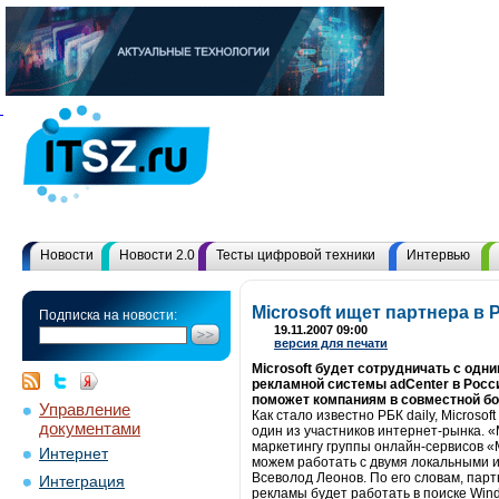
Новости
Новости 2.0
Тесты цифровой техники
Интервью
Microsoft ищет партнера в
Подписка на новости:
19.11.2007 09:00
версия для печати
Microsoft будет сотрудничать с одни
рекламной системы adCenter в Росси
поможет компаниям в совместной бо
Управление
Как стало известно РБК daily, Micros
документами
один из участников интернет-рынка. 
маркетингу группы онлайн-сервисов «
Интернет
можем работать с двумя локальными и
Всеволод Леонов. По его словам, парт
Интеграция
рекламы будет работать в поиске Wind