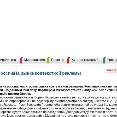
Аналитика
Мероприятия
Проекты
Каталог компаний
Управ
Новост
 России/На рынке контекстной рекламы
м из российских игроков рынка контекстной рекламы. Компания пока не го
и. По данным РБК daily, партнером Microsoft станет «Яндекс». Аналитики 
рьбе против Google.
oft приняла решение о выборе «Яндекса» в качестве партнера на рынке конте
«Мы не опровергаем и не подтверждаем информацию о сотрудничестве с «Ян
Майкрософт Рус» Всеволод Леонов. «На рынке контекстной рекламы большие 
гроками — «Яндексом» и «Бегуном» — и скоро выберем, с кем именно будем
нерство будет базироваться на разделении доходов между Microsoft и партн
ows Live, доступном на сайте Live.ru, на портале msn.ru, в интернет-приложе