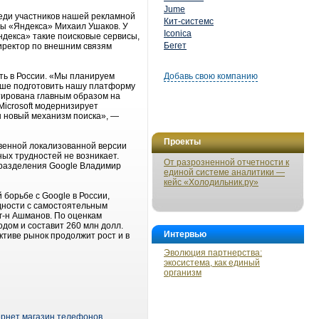
Jume
реди участников нашей рекламной
Кит-системс
бы «Яндекса» Михаил Ушаков. У
Iconica
ндекса» такие поисковые сервисы,
Бегет
л директор по внешним связям
ать в России. «Мы планируем
Добавь свою компанию
учше подготовить нашу платформу
нтирована главным образом на
Microsoft модернизирует
ен новый механизм поиска», —
Проекты
твенной локализованной версии
ных трудностей не возникает.
От разрозненной отчетности к
дразделения Google Владимир
единой системе аналитики —
кейс «Холодильник.ру»
 борьбе с Google в России,
удности с самостоятельным
 г-н Ашманов. По оценкам
одом и составит 260 млн долл.
Интервью
ктиве рынок продолжит рост и в
Эволюция партнерства:
экосистема, как единый
организм
ернет магазин телефонов
,