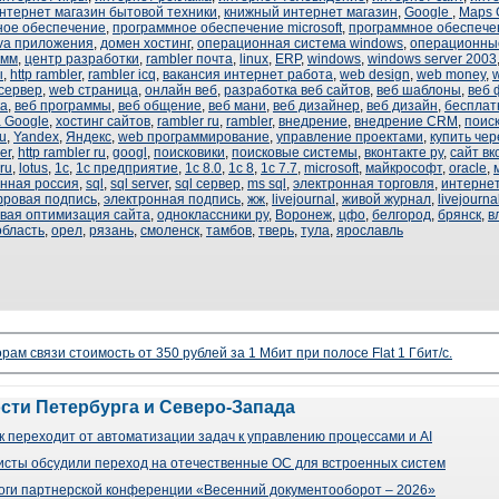
нтернет магазин бытовой техники
,
книжный интернет магазин
,
Google
,
Maps 
ное обеспечение
,
программное обеспечение microsoft
,
программное обеспече
va приложения
,
домен хостинг
,
операционная система windows
,
операционны
амм
,
центр разработки
,
rambler почта
,
linux
,
ERP
,
windows
,
windows server 2003
ы
,
http rambler
,
rambler icq
,
вакансия интернет работа
,
web design
,
web money
,
w
сервер
,
web страница
,
онлайн веб
,
разработка веб сайтов
,
веб шаблоны
,
веб 
ка
,
веб программы
,
веб общение
,
веб мани
,
веб дизайнер
,
веб дизайн
,
бесплат
а Google
,
хостинг сайтов
,
rambler ru
,
rambler
,
внедрение
,
внедрение CRM
,
поис
ru
,
Yandex
,
Яндекс
,
web программирование
,
управление проектами
,
купить чер
er
,
http rambler ru
,
googl
,
поисковики
,
поисковые системы
,
вконтакте ру
,
сайт вк
ru
,
lotus
,
1с
,
1с предприятие
,
1с 8.0
,
1с 8
,
1с 7.7
,
microsoft
,
майкрософт
,
oracle
,
онная россия
,
sql
,
sql server
,
sql сервер
,
ms sql
,
электронная торговля
,
интерне
ровая подпись
,
электронная подпись
,
жж
,
livejournal
,
живой журнал
,
livejourn
вая оптимизация сайта
,
одноклассники ру
,
Воронеж
,
цфо
,
белгород
,
брянск
,
в
область
,
орел
,
рязань
,
смоленск
,
тамбов
,
тверь
,
тула
,
ярославль
рам связи стоимость от 350 рублей за 1 Мбит при полосе Flat 1 Гбит/с.
ости Петербурга и Северо-Запада
 переходит от автоматизации задач к управлению процессами и AI
сты обсудили переход на отечественные ОС для встроенных систем
оги партнерской конференции «Весенний документооборот – 2026»