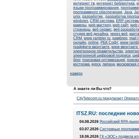
интернет тв
,
интернет библиотека
,
и
языки программирования
,
программ
программного обеспечения
,
Java
,
Ja
unix
,
разработки
,
разработка прогр
windows
,
CRM система
,
ERP систем
камеры
,
web мастеру
,
web сайт
,
web 
страницы
,
веб сервис
,
веб разработ
студия веб дизайна
,
через веб
,
карт
CRM
,
www rambler ru
,
рамблер
,
mail 
онлайн
,
online
,
РБК Софт
,
www rambl
граффити вконтакте
,
www вконтакте 
электронное правительство
,
электр
электронной цифровой подписи
,
циф
блог
,
поисковая оптимизация
,
поиско
кострома
,
курск
,
липецк
,
московская 
наверх
А знаете ли Вы что?
CityTelecom.ru предлагает Операто
ITSZ.RU: последние нов
04.08.2026
Российский RPA-рынок
03.07.2026
Системные программи
18.06.2026
ГК «ЭОС» подвела ит