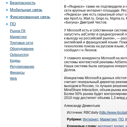
Безопасность
В «Яндексе» также не подтвердили и 
Мобильная связь
сети крупные интернет-площадки. Рес
«Яндекса» уже есть серьезный опыт с
Фиксированная связь
как Aport.ru, Mail.ru, Gogo.ru, Nigma.
«Бегуна» Дмитрий Чистов.
ПО
У Microsoft есть и собственная систе
Рынок ПК
запустить adCenter в среднесрочной 
Маркетинг
к выходу на российский рынок», — рас
английский и французский языки. Пока
Торговые сети
технологию поиска на русском языке, 
Оборудование
сообщил г-н Леонов.
Outsourcing
У главного конкурента Microsoft на 
Кадры
системы контекстной рекламы AdSense 
Наша система была запущена операти
Регулирование
Долгов.
Финансы
Инициатива Microsoft в данных обстоя
Web
считает генеральный директор реклам
выходом в Россию, то лучшее решение
MindShare Interaction, объем рынка к
Более 50% рынка будет контролироват
2010 году достигнет объема 1,3 млрд 
Александр Дементьев
Источник: RBCdaily (
http://www.rbcdail
Рубрики:
Интернет
,
Маркетинг
,
ПО
,
Ключевые слова:
интернет радио
,