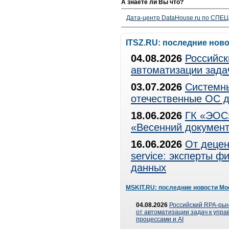
А знаете ли Вы что?
Дата-центр DataHouse.ru по СПЕЦ-
ITSZ.RU: последние нов
04.08.2026
Российск
автоматизации зада
03.07.2026
Системны
отечественные ОС д
18.06.2026
ГК «ЭОС»
«Весенний документ
16.06.2026
От децен
service: эксперты 
данных
MSKIT.RU: последние новости Мо
04.08.2026
Российский RPA-рын
от автоматизации задач к упр
процессами и AI