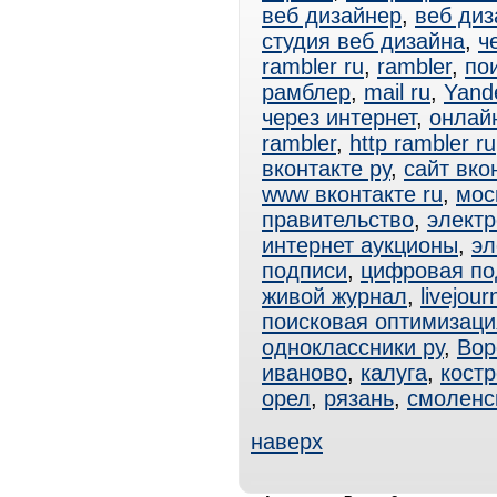
веб дизайнер
,
веб диз
студия веб дизайна
,
ч
rambler ru
,
rambler
,
по
рамблер
,
mail ru
,
Yand
через интернет
,
онлай
rambler
,
http rambler ru
вконтакте ру
,
сайт вко
www вконтакте ru
,
мос
правительство
,
электр
интернет аукционы
,
эл
подписи
,
цифровая по
живой журнал
,
livejou
поисковая оптимизаци
одноклассники ру
,
Вор
иваново
,
калуга
,
кост
орел
,
рязань
,
смоленс
наверх