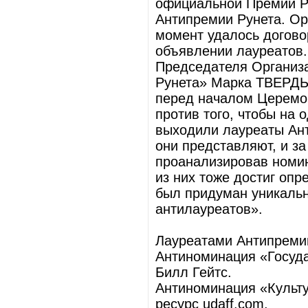
официальной Премии Ру
Антипремии Рунета. Ор
момент удалось догово
объявлении лауреатов.
Председателя Организа
Рунета» Марка ТВЕРДЫ
перед началом Церемон
против того, чтобы на
выходили лауреаты Ант
они представляют, и за
проанализировав номин
из них тоже достиг опр
был придуман уникаль
антилауреатов».
Лауреатами Антипремии
Антиноминация «Госуда
Билл Гейтс.
Антиноминация «Культу
ресурс udaff.com.