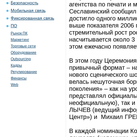
Безопасность
агентства по печати и
Сеславинский сообщил,
Мобильная связь
достигло одного миллио
Фиксированная связь
выше показателя 2006 
ПО
стремительный рост ро
Рынок ПК
насчитывается около 3
Маркетинг
этом ежечасно появляе
Торговые сети
Оборудование
Outsourcing
В этом году Церемония
Кадры
привычный формат – н
Регулирование
нового сценического шо
Финансы
велась нешуточная бор
Web
поколения» – как на ур
представлял официальн
неофициальную), так и
ЛЫЧЕВ (ведущий инфор
Центр») и Михаил ГР
В каждой номинации Ко