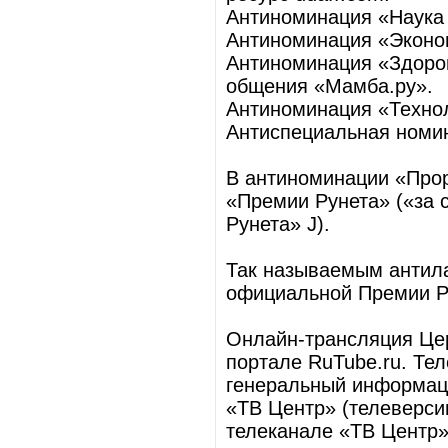
Антиноминация «Наука и
Антиноминация «Эконом
Антиноминация «Здоров
общения «Мамба.ру».
Антиноминация «Технол
Антиспециальная номин
В антиноминации «Прор
«Премии Рунета» («за 
Рунета» J).
Так называемым антила
официальной Премии Ру
Онлайн-трансляция Цер
портале RuTube.ru. Т
генеральный информац
«ТВ Центр» (телеверси
телеканале «ТВ Центр»