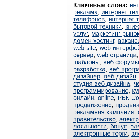
Ключевые слова:
ин
реклама
,
интернет те
телефонов
,
интернет 
бытовой техники
,
книж
услуг
,
маркетинг рыно
домен хостинг
,
ваканс
web site
,
web интерфе
сервер
,
web страница
шаблоны
,
веб форумы
разработка
,
веб прог
дизайнер
,
веб дизайн
студия веб дизайна
,
ч
программирование
,
ку
онлайн
,
online
,
РБК Со
продвижение
,
продвиж
рекламная кампания
,
правительство
,
электр
лояльности
,
бонус
,
эл
электронные торги
,
эл