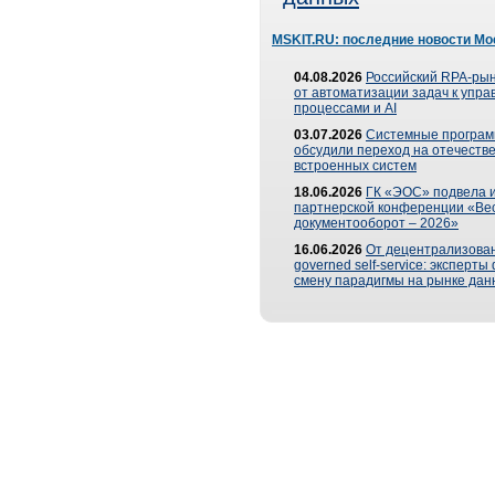
MSKIT.RU: последние новости Мо
04.08.2026
Российский RPA-рын
от автоматизации задач к упр
процессами и AI
03.07.2026
Системные програ
обсудили переход на отечеств
встроенных систем
18.06.2026
ГК «ЭОС» подвела и
партнерской конференции «Ве
документооборот – 2026»
16.06.2026
От децентрализован
governed self-service: эксперт
смену парадигмы на рынке дан