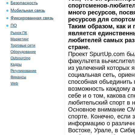
Безопасность
спортсменов-любителе
Мобильная связь
много ресурсов, посв
Фиксированная связь
ресурсов для спортс
Таким образом, как и
ПО
является единствен
Рынок ПК
любителей самых раз
Маркетинг
Торговые сети
стране.
Оборудование
Проект SpurtUp.com бы
Outsourcing
факультета вычислител
Кадры
из увлечений которых я
Регулирование
социальная сеть, орие
Финансы
способная объединить 
Web
возможность каждому а
себе и о том, какова с
любительский спорт в 
Основное внимание СМ
спорте. Конечно, если 
информацию о различн
Востоке, Урале, в Сиб