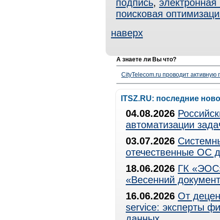
подпись
,
электронная
поисковая оптимизаци
наверх
А знаете ли Вы что?
CityTelecom.ru проводит активную
ITSZ.RU: последние нов
04.08.2026
Российск
автоматизации зада
03.07.2026
Системны
отечественные ОС д
18.06.2026
ГК «ЭОС»
«Весенний документ
16.06.2026
От децен
service: эксперты 
данных