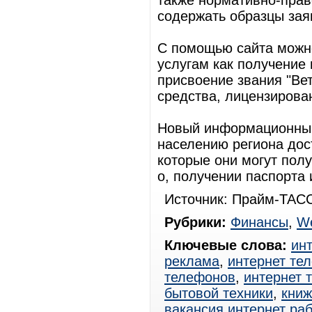
также нормативно-прав
содержать образцы зая
С помощью сайта можн
услугам как получение 
присвоение звания "Вет
средства, лицензирова
Новый информационный 
населению региона дос
которые они могут полу
о, получении паспорта 
Источник: Прайм-ТАСС
Рубрики:
Финансы
,
W
Ключевые слова:
ин
реклама
,
интернет те
телефонов
,
интернет 
бытовой техники
,
книж
вакансия интернет ра