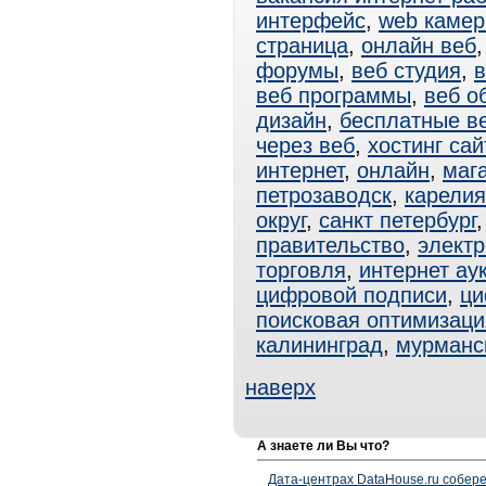
интерфейс
,
web каме
страница
,
онлайн веб
форумы
,
веб студия
,
в
веб программы
,
веб о
дизайн
,
бесплатные в
через веб
,
хостинг сай
интернет
,
онлайн
,
маг
петрозаводск
,
карелия
округ
,
санкт петербург
правительство
,
электр
торговля
,
интернет ау
цифровой подписи
,
ци
поисковая оптимизаци
калининград
,
мурманс
наверх
А знаете ли Вы что?
Дата-центрах DataHouse.ru собер