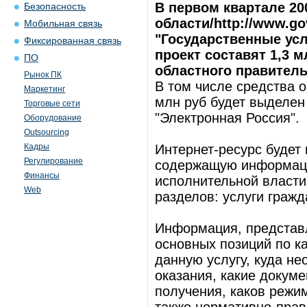
В первом квартале 20
Безопасность
области/http://www.g
Мобильная связь
"Государственные усл
Фиксированная связь
проект составят 1,3 
ПО
областного правитель
Рынок ПК
В том числе средства о
Маркетинг
млн руб будет выделен
Торговые сети
"Электронная Россия".
Оборудование
Outsourcing
Кадры
Интернет-ресурс будет 
Регулирование
содержащую информаци
Финансы
исполнительной власти.
Web
разделов: услуги граж
Информация, представл
основных позиций по к
данную услугу, куда н
оказания, какие докум
получения, каков режим