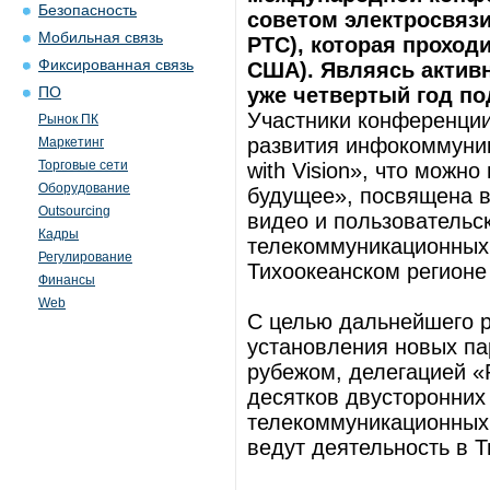
Безопасность
советом электросвязи»
Мобильная связь
PTC), которая проходи
Фиксированная связь
США). Являясь активн
уже четвертый год п
ПО
Участники конференци
Рынок ПК
развития инфокоммуник
Маркетинг
Торговые сети
with Vision», что можно
Оборудование
будущее», посвящена 
Outsourcing
видео и пользовательск
Кадры
телекоммуникационных 
Регулирование
Тихоокеанском регионе
Финансы
Web
С целью дальнейшего р
установления новых па
рубежом, делегацией «
десятков двусторонних
телекоммуникационных 
ведут деятельность в Т