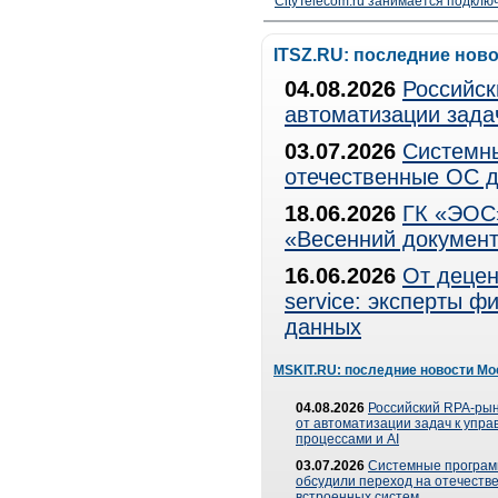
CityTelecom.ru занимается подклю
ITSZ.RU: последние нов
04.08.2026
Российск
автоматизации зада
03.07.2026
Системны
отечественные ОС д
18.06.2026
ГК «ЭОС»
«Весенний документ
16.06.2026
От децен
service: эксперты 
данных
MSKIT.RU: последние новости Мо
04.08.2026
Российский RPA-рын
от автоматизации задач к упр
процессами и AI
03.07.2026
Системные програ
обсудили переход на отечеств
встроенных систем