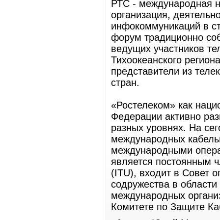
РТС - международная 
организация, деятельн
инфокоммуникаций в ст
форум традиционно со
ведущих участников те
Тихоокеанского регион
представители из теле
стран.
«Ростелеком» как наци
Федерации активно раз
разных уровнях. На се
международных кабельн
международными опера
является постоянным 
(ITU), входит в Совет 
содружества в области 
международных органи
Комитете по Защите Ка