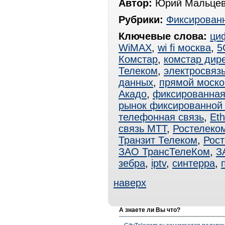
Автор:
Юрий Мальцев
Рубрики:
Фиксированн
Ключевые слова:
ци
WiMAX
,
wi fi москва
,
5
Комстар
,
комстар дире
Телеком
,
электросвяз
данных
,
прямой моско
Акадо
,
фиксированная
рынок фиксированной 
телефонная связь
,
Eth
связь МТТ
,
Ростелеко
Транзит Телеком
,
Рос
ЗАО ТрансТелеКом
,
З
зебра
,
iptv
,
синтерра
,
наверх
А знаете ли Вы что?