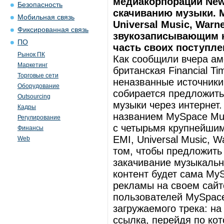
медиакорпорации News
Безопасность
скачиванию музыки. M
Мобильная связь
Universal Music, War
Фиксированная связь
звукозаписывающим 
ПО
часть своих поступле
Рынок ПК
Как сообщили вчера аме
Маркетинг
британская Financial T
Торговые сети
неназванные источники
Оборудование
собирается предложить
Outsourcing
музыки через интернет
Кадры
названием MySpace Mus
Регулирование
с четырьмя крупнейши
Финансы
EMI, Universal Music, 
Web
том, чтобы предложить
закачивание музыкальн
контент будет сама My
рекламы на своем сайте
пользователей MySpace
загружаемого трека: н
ссылка, перейдя по кот