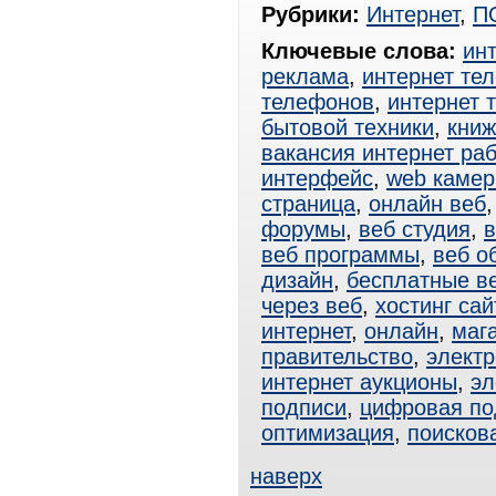
Рубрики:
Интернет
,
П
Ключевые слова:
ин
реклама
,
интернет те
телефонов
,
интернет 
бытовой техники
,
книж
вакансия интернет ра
интерфейс
,
web каме
страница
,
онлайн веб
форумы
,
веб студия
,
в
веб программы
,
веб о
дизайн
,
бесплатные в
через веб
,
хостинг сай
интернет
,
онлайн
,
маг
правительство
,
электр
интернет аукционы
,
эл
подписи
,
цифровая по
оптимизация
,
поисков
наверх