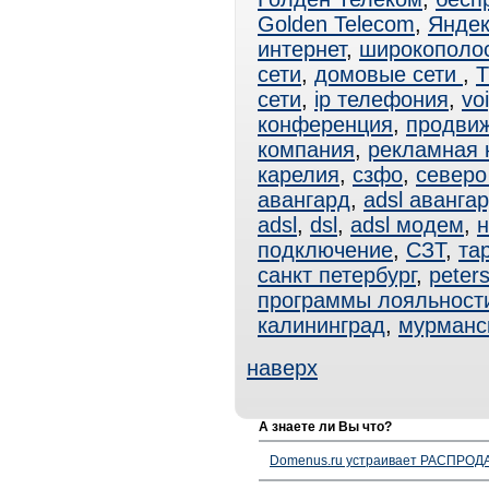
Golden Telecom
,
Яндек
интернет
,
широкополо
сети
,
домовые сети
,
T
сети
,
ip телефония
,
vo
конференция
,
продви
компания
,
рекламная 
карелия
,
сзфо
,
северо
авангард
,
adsl аванга
adsl
,
dsl
,
adsl модем
,
н
подключение
,
СЗТ
,
та
санкт петербург
,
peter
программы лояльност
калининград
,
мурманс
наверх
А знаете ли Вы что?
Domenus.ru устраивает РАСПРОДА