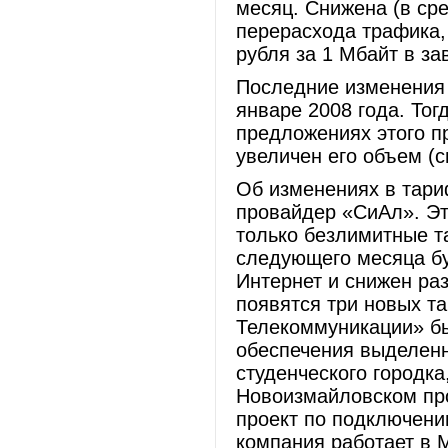
месяц. Снижена (в сре
перерасхода трафика, 
рубля за 1 Мбайт в за
Последние изменения 
январе 2008 года. То
предложениях этого п
увеличен его объем (
Об изменениях в тари
провайдер «СиАл». Эт
только безлимитные т
следующего месяца бу
Интернет и снижен раз
появятся три новых т
Телекоммуникации» бы
обеспечения выделенн
студенческого городк
Новоизмайловском прос
проект по подключени
компания работает в 