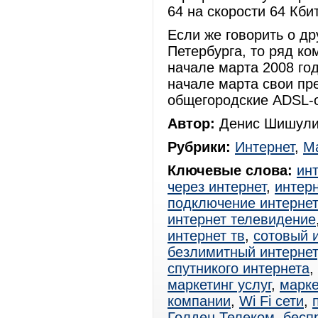
64 на скорости 64 Кби
Если же говорить о др
Петербурга, то ряд к
начале марта 2008 го
начале марта свои п
общегородские ADSL-
Автор:
Денис Шишули
Рубрики:
Интернет
,
Ма
Ключевые слова:
ин
через интернет
,
интерн
подключение интерне
интернет телевидение
интернет тв
,
сотовый 
безлимитный интернет
спутникого интернета
,
маркетинг услуг
,
марке
компании
,
Wi Fi сети
,
Голден Телеком
,
бесп