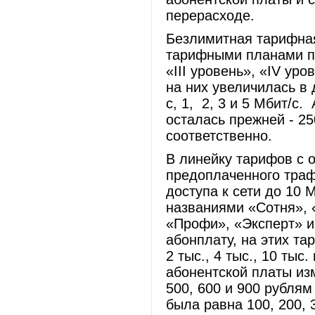
перерасходе.
Безлимитная тарифна
тарифными планами по
«III уровень», «IV уро
на них увеличилась в 
с, 1, 2, 3 и 5 Мбит/с
осталась прежней - 250
соответственно.
В линейку тарифов с 
предоплаченного траф
доступа к сети до 10
названиями «Сотня», 
«Профи», «Эксперт» и
абонплату, на этих та
2 тыс., 4 тыс., 10 тыс
абонентской платы изм
500, 600 и 900 рублям
была равна 100, 200, 3