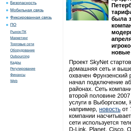
Безопасность
Петерб
Мобильная связь
тарифа
Фиксированная связь
была 
компан
ПО
модер
Рынок ПК
апрел
Маркетинг
Торговые сети
игроко
Оборудование
новые
Outsourcing
Проект SkyNet стартов
Кадры
домашняя сеть и выше
Регулирование
охвачен Фрунзенский 
Финансы
Web
начал подключение аб
районах. Сеть компани
второй половине 2007
услуги в Выборгском,
например,
новость
от 
компании насчитывает
сети используется те
D-Link, Planet, Cisco