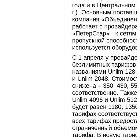
года и в Центральном
г.). Основным постав
компания «Объединен
работает с провайдер
«ПетерСтар» - к сетя
пропускной способнос
используется оборудова
С 1 апреля у провайд
безлимитных тарифов,
названиями Unlim 128, 
и Unlim 2048. Стоимо
снижена – 350, 430, 5
соответственно. Также
Unlim 4096 и Unlim 51
будет равен 1180, 135
тарифах соответствует
всех тарифах предост
ограниченный объемом
тарифа. В новую тари