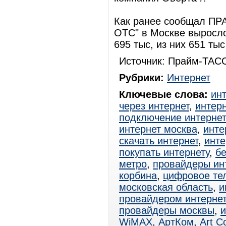
Как ранее сообщал ПР
ОТС" в Москве выросло 
695 тыс, из них 651 ты
Источник: Прайм-ТАСС
Рубрики:
Интернет
Ключевые слова:
ин
через интернет
,
интерн
подключение интерне
интернет москва
,
инте
скачать интернет
,
инте
покупать интернету
,
б
метро
,
провайдеры ин
корбина
,
цифровое те
московская область
,
и
провайдером интерне
провайдеры москвы
,
и
WiMAX
,
АртКом
,
Art C