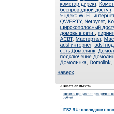
комстар директ
,
Комст
беспроводной доступ
Яндекс.Wi-Fi
,
интернет
QWERTY
,
Netbynet
,
Ко
широкополосный дост
домовые сети
,
пиринг
АСВТ
,
Мастертел
,
Мас
adsl интернет
,
adsl по
сеть Домолинк
,
Домол
подключение Домолин
Домолинка
,
Domolink
,
наверх
А знаете ли Вы что?
Hoster.ru предлагает два домена в
рублей
ITSZ.RU: последние нов