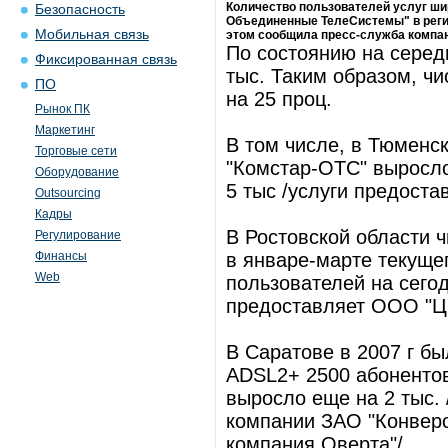
Количество пользователей услуг ши
Безопасность
Объединенные ТелеСистемы" в регио
Мобильная связь
этом сообщила пресс-служба компан
По состоянию на середи
Фиксированная связь
тыс. Таким образом, ч
ПО
на 25 проц.
Рынок ПК
Маркетинг
В том числе, в Тюменс
Торговые сети
"Комстар-ОТС" выросло
Оборудование
5 тыс /услуги предост
Outsourcing
Кадры
В Ростовской области 
Регулирование
Финансы
в январе-марте текущег
Web
пользователей на сегод
предоставляет ООО "Ц
В Саратове в 2007 г б
ADSL2+ 2500 абонентов
выросло еще на 2 тыс.
компании ЗАО "Конверс
компания Оверта"/.