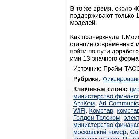
В то же время, около 4
поддерживают только 1
моделей.
Как подчеркнула Т.Мои
станции современных м
пойти по пути доработ
ими 13-значного форма
Источник: Прайм-ТАСС
Рубрики:
Фиксированн
Ключевые слова:
ци
министерство финанс
АртКом
,
Art Communica
WiFi
,
Комстар
,
комстар
Голден Телеком
,
элек
министерство финанс
московский номер
,
Go