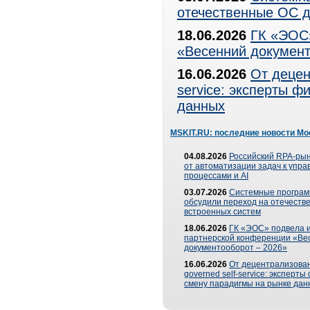
отечественные ОС д
18.06.2026
ГК «ЭОС»
«Весенний документ
16.06.2026
От децен
service: эксперты 
данных
MSKIT.RU: последние новости Мо
04.08.2026
Российский RPA-рын
от автоматизации задач к упр
процессами и AI
03.07.2026
Системные програ
обсудили переход на отечеств
встроенных систем
18.06.2026
ГК «ЭОС» подвела и
партнерской конференции «Ве
документооборот – 2026»
16.06.2026
От децентрализован
governed self-service: эксперт
смену парадигмы на рынке дан