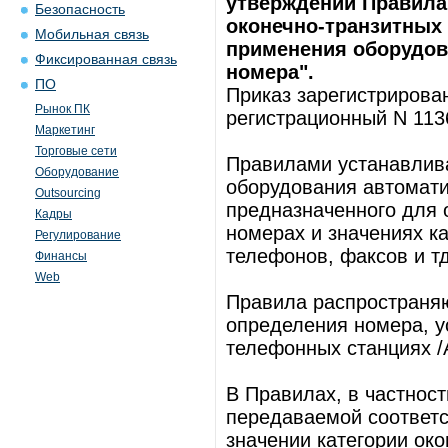
утверждении Правила
Безопасность
оконечно-транзитных 
Мобильная связь
применения оборудов
Фиксированная связь
номера".
ПО
Приказ зарегистрирован
Рынок ПК
регистрационный N 113
Маркетинг
Торговые сети
Правилами устанавлив
Оборудование
оборудования автомати
Outsourcing
предназначенного для 
Кадры
номерах и значениях ка
Регулирование
телефонов, факсов и т
Финансы
Web
Правила распространяю
определения номера, у
телефонных станциях /
В Правилах, в частност
передаваемой соответ
значении категории око