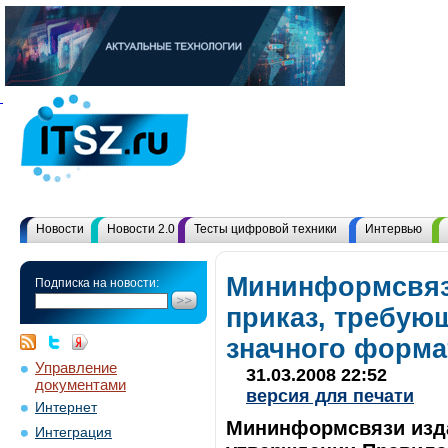
Новости
Новости 2.0
Тесты цифровой техники
Интервью
Мининформсвяз
Подписка на новости:
приказ, требую
значного форма
Управление
31.03.2008 22:52
документами
версия для печати
Интернет
Мининформсвязи издал
Интеграция