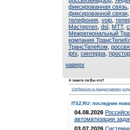
россвязьнадзор
,
Яндек
фиксированная связь
фиксированной связи
телефония
,
voip
,
теле
Мастертел
,
dsl
,
МТТ
,
с
Межрегиональный Тра
компания ТрансТелеК
ТрансТелеКом
,
россвя
iptv
,
синтерра
,
простор
наверх
А знаете ли Вы что?
CityTelecom.ru предоставляет услу
ITSZ.RU: последние нов
04.08.2026
Российск
автоматизации зада
03.07.2026
Системны