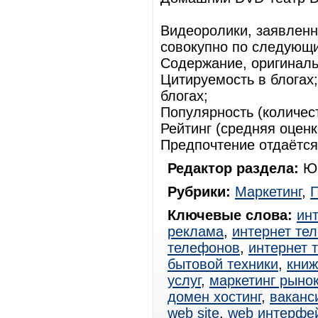
Видеоролики, заявленн
совокупно по следующ
Содержание, оригиналь
Цитируемость в блогах;
блогах;
Популярность (количест
Рейтинг (средняя оценк
Предпочтение отдаётся
Редактор раздела:
Юр
Рубрики:
Маркетинг
,
Ключевые слова:
ин
реклама
,
интернет те
телефонов
,
интернет 
бытовой техники
,
книж
услуг
,
маркетинг рыно
домен хостинг
,
ваканс
web site
,
web интерфе