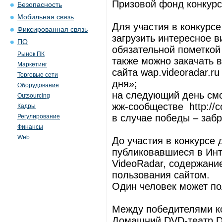
Призовой фонд конкурс
Безопасность
Мобильная связь
Для участия в конкурс
Фиксированная связь
загрузить интересное в
ПО
обязательной пометкой
Рынок ПК
также можно закачать 
Маркетинг
сайта wap.videoradar.ru
Торговые сети
дня»;
Оборудование
на следующий день смо
Outsourcing
жж-сообществе http://co
Кадры
в случае победы – забр
Регулирование
Финансы
Web
До участия в конкурсе 
публиковавшиеся в Инте
VideoRadar, содержани
пользования сайтом.
Один человек может по
Между победителями ко
Домашний DVD-театр DK