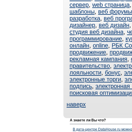
сервер
,
web страница
шаблоны
,
веб форумы
разработка
,
веб прог
дизайнер
,
веб дизайн
студия веб дизайна
,
ч
программирование
,
ку
онлайн
,
online
,
РБК Со
продвижение
,
продвиж
рекламная кампания
,
правительство
,
электр
лояльности
,
бонус
,
эл
электронные торги
,
эл
подпись
,
электронная
поисковая оптимизаци
наверх
А знаете ли Вы что?
В дата-центре DataHouse.ru можно