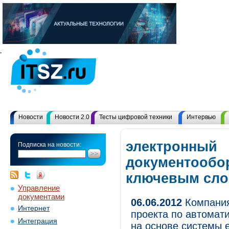
Новости
Новости 2.0
Тесты цифровой техники
Интервью
электронный
Подписка на новости:
документообор
ключевым сл
Управление
документами
06.06.2012
Компания
Интернет
проекта по автомат
Интеграция
на основе системы 