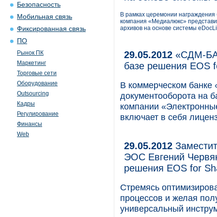
Безопасность
В рамках церемонии награждения 
Мобильная связь
компания «Медиалюкс» представил
архивов на основе системы eDocL
Фиксированная связь
ПО
Рынок ПК
29.05.2012
«СДМ-БАН
Маркетинг
базе решения EOS f
Торговые сети
Оборудование
В коммерческом банке
Outsourcing
документооборота на б
Кадры
компании «Электронны
Регулирование
включает в себя лиценз
Финансы
Web
29.05.2012
Заместит
ЭОС Евгений Червяк
решения EOS for Sh
Стремясь оптимизирова
процессов и желая пол
универсальный инстру