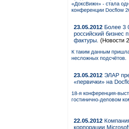
«ДоксВижн» - стала о
конференции Docflow 2
23.05.2012
Более 3 0
российский бизнес п
фактуры.
(Новости 2
К таким данным пришла
несложных подсчётов.
23.05.2012
ЭЛАР пре
«первички» на Docfl
18-я конференция-выс
гостинично-деловом ко
22.05.2012
Компания
корпорации Microsof