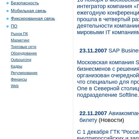
Безопасность
интегратор компания «
Мобильная связь
ежегодную конференци
Фиксированная связь
прошла в четвертый ра
деятельности компании
ПО
мировыми IT компаниями 
Рынок ПК
Маркетинг
Торговые сети
23.11.2007
SAP Busines
Оборудование
Outsourcing
Московская компания So
Кадры
бизнесменов с решени
Регулирование
организован очередной
Финансы
что специально для пр
Web
One в Северной столиц
подразделение Softline.
22.11.2007
Авиакомпан
билету
(Новости)
С 1 декабря ГТК "Росси
внутрироссийских и за