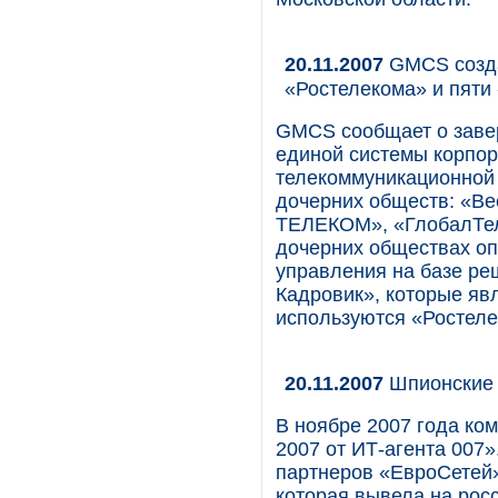
20.11.2007
GMCS cозда
«Ростелекома» и пяти
GMCS cообщает о завер
единой системы корпор
телекоммуникационной 
дочерних обществ: «Ве
ТЕЛЕКОМ», «ГлобалТел
дочерних обществах оп
управления на базе ре
Кадровик», которые яв
используются «Ростеле
20.11.2007
Шпионские 
В ноябре 2007 года ко
2007 от ИТ-агента 007
партнеров «ЕвроСетей» 
которая вывела на рос