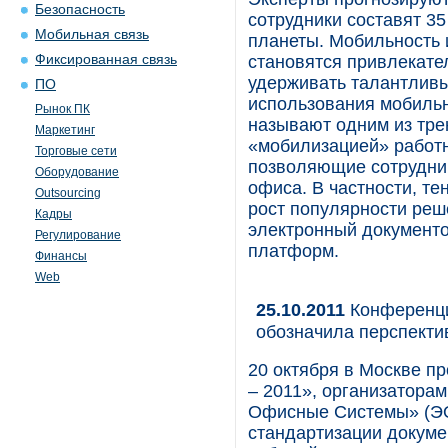
Безопасность
сотрудники составят 35
Мобильная связь
планеты. Мобильность 
Фиксированная связь
становятся привлекат
удерживать талантливы
ПО
использования мобильн
Рынок ПК
называют одним из тре
Маркетинг
«мобилизацией» работн
Торговые сети
позволяющие сотрудник
Оборудование
офиса. В частности, т
Outsourcing
рост популярности ре
Кадры
электронный документо
Регулирование
платформ.
Финансы
Web
25.10.2011
Конференци
обозначила перспекти
20 октября в Москве п
– 2011», организатора
Офисные Системы» (ЭО
стандартизации докуме