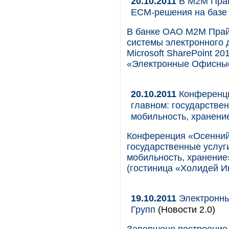
20.10.2011
В М2М Прай
ЕСМ-решения на базе 
В банке ОАО М2М Прай
системы электронного д
Microsoft SharePoint 
«Электронные Офисные
20.10.2011
Конференци
главном: государстве
мобильность, хранени
Конференция «Осенний
государственные услуг
мобильность, хранение»
(гостиница «Холидей Ин
19.10.2011
Электронны
Групп
(Новости 2.0)