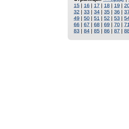
15
|
16
|
17
|
18
|
19
|
2
32
|
33
|
34
|
35
|
36
|
3
49
|
50
|
51
|
52
|
53
|
5
66
|
67
|
68
|
69
|
70
|
7
83
|
84
|
85
|
86
|
87
|
8