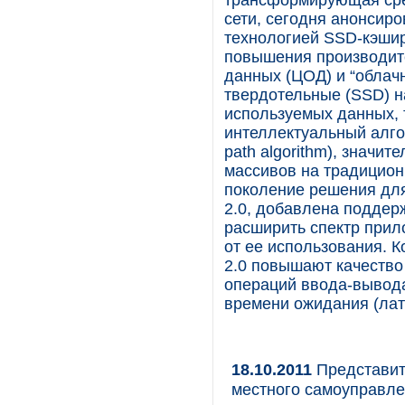
трансформирующая сре
сети, сегодня анонсиро
технологией SSD-кэшир
повышения производит
данных (ЦОД) и “облач
твердотельные (SSD) н
используемых данных, 
интеллектуальный алго
path algorithm), значи
массивов на традицион
поколение решения дл
2.0, добавлена поддер
расширить спектр прил
от ее использования. 
2.0 повышают качество
операций ввода-вывода
времени ожидания (лат
18.10.2011
Представит
местного самоуправле