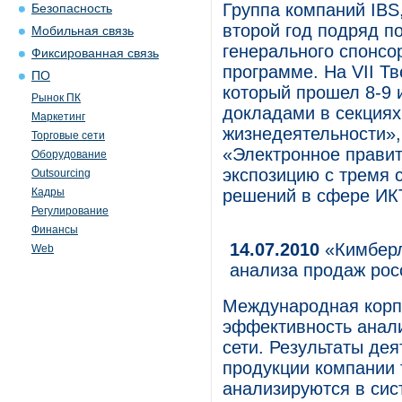
Группа компаний IBS
Безопасность
второй год подряд п
Мобильная связь
генерального спонсор
Фиксированная связь
программе. На VII Т
ПО
который прошел 8-9 
Рынок ПК
докладами в секциях
Маркетинг
жизнедеятельности»,
Торговые сети
«Электронное прави
Оборудование
экспозицию с тремя 
Outsourcing
Кадры
решений в сфере ИК
Регулирование
Финансы
14.07.2010
«Кимберл
Web
анализа продаж рос
Международная корп
эффективность анал
сети. Результаты де
продукции компании 
анализируются в систе