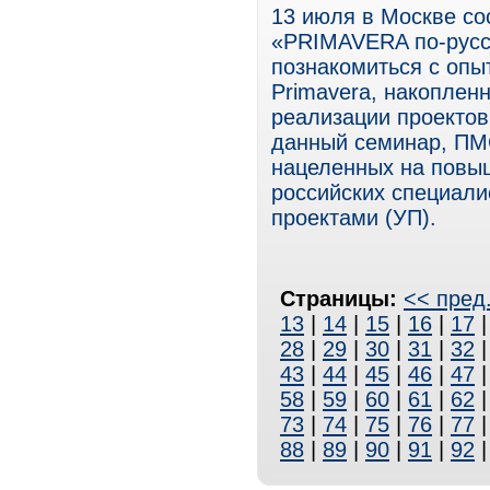
13 июля в Москве со
«PRIMAVERA по-русс
познакомиться с опы
Primavera, накопле
реализации проектов
данный семинар, ПМ
нацеленных на повы
российских специали
проектами (УП).
Страницы:
<< пред
13
|
14
|
15
|
16
|
17
28
|
29
|
30
|
31
|
32
43
|
44
|
45
|
46
|
47
58
|
59
|
60
|
61
|
62
73
|
74
|
75
|
76
|
77
88
|
89
|
90
|
91
|
92