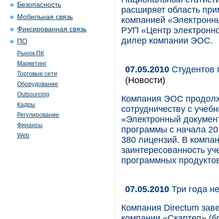
Безопасность
расширяет область пр
Мобильная связь
компанией «Электронн
Фиксированная связь
РУП «Центр электронно
дилер компании ЭОС.
ПО
Рынок ПК
Маркетинг
07.05.2010
Студентов 
Торговые сети
(Новости)
Оборудование
Outsourcing
Компания ЭОС продолж
Кадры
сотрудничеству с учеб
Регулирование
«Электронный документ
Финансы
программы с начала 20
Web
380 лицензий. В комп
заинтересованность уч
программных продуктов
07.05.2010
Три года не
Компания Directum зав
компании «Скартел» (бр