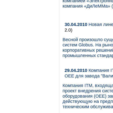
компанией «Электронн
компания «ДиЛеММа» (
30.04.2010
Новая лине
2.0)
Весной произошло сущ
систем Globus. На рын
корпоративных решени
промышленных стандар
29.04.2010
Компания I
OEE для завода ”Вали
Компания ITM, входяща
проект внедрения сис
оборудования (OEE) за
действующую на предп
техническим обслужива