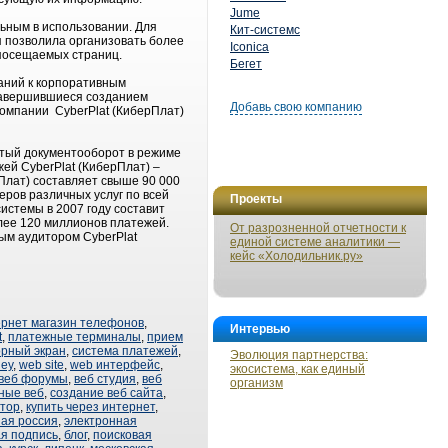
Jume
ьным в использовании. Для
Кит-системс
я позволила организовать более
Iconica
 посещаемых страниц.
Бегет
аний к корпоративным
 завершившиеся созданием
Добавь свою компанию
компании CyberPlat (КиберПлат)
ытый документооборот в режиме
ей CyberPlat (КиберПлат) –
Плат) составляет свыше 90 000
ров различных услуг по всей
Проекты
истемы в 2007 году составит
лее 120 миллионов платежей.
От разрозненной отчетности к
ым аудитором CyberPlat
единой системе аналитики —
кейс «Холодильник.ру»
ернет магазин телефонов
,
Интервью
t
,
платежные терминалы
,
прием
орный экран
,
система платежей
,
Эволюция партнерства:
ey
,
web site
,
web интерфейс
,
экосистема, как единый
веб форумы
,
веб студия
,
веб
организм
ные веб
,
создание веб сайта
,
атор
,
купить через интернет
,
ая россия
,
электронная
я подпись
,
блог
,
поисковая