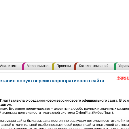
Аналитика
Мероприятия
Проекты
Каталог компаний
Управ
Новост
дставил новую версию корпоративного сайта
Плат) заявила о создании новой версии своего официального сайта. В ос
сайтом.
ьным. Его явное преимущество – акценты на особо важных и значимых разде
 аспектах деятельности платежной системы CyberPlat (КиберПлат).
струкции сайта была вызвана постоянно растущим потоком посетителей и 
главной отличительной особенностью новой версии сайта платежной системы
ошению к клиентам, которые могут просто и оперативно получить всю инте