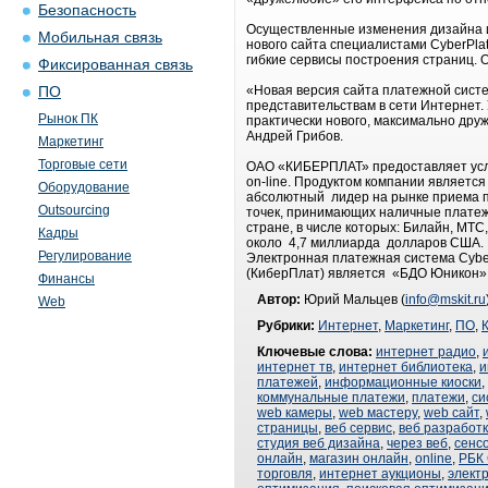
Безопасность
Осуществленные изменения дизайна и
Мобильная связь
нового сайта специалистами CyberPla
гибкие сервисы построения страниц.
Фиксированная связь
«Новая версия сайта платежной сист
ПО
представительствам в сети Интернет.
Рынок ПК
практически нового, максимально дру
Андрей Грибов.
Маркетинг
Торговые сети
ОАО «КИБЕРПЛАТ» предоставляет услу
on-line. Продуктом компании являетс
Оборудование
абсолютный лидер на рынке приема п
Outsourcing
точек, принимающих наличные платежи
стране, в числе которых: Билайн, МТ
Кадры
около 4,7 миллиарда долларов США. 
Регулирование
Электронная платежная система Cybe
(КиберПлат) является «БДО Юникон
Финансы
Автор:
Юрий Мальцев (
info@mskit.ru
Web
Рубрики:
Интернет
,
Маркетинг
,
ПО
,
Ключевые слова:
интернет радио
,
интернет тв
,
интернет библиотека
,
и
платежей
,
информационные киоски
,
коммунальные платежи
,
платежи
,
си
web камеры
,
web мастеру
,
web сайт
,
страницы
,
веб сервис
,
веб разработ
студия веб дизайна
,
через веб
,
сенс
онлайн
,
магазин онлайн
,
online
,
РБК
торговля
,
интернет аукционы
,
элект