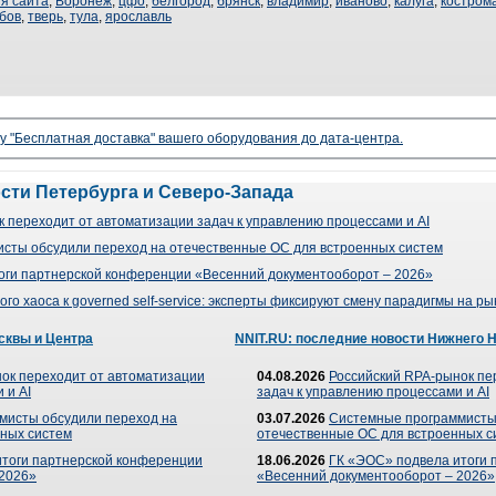
я сайта
,
Воронеж
,
цфо
,
белгород
,
брянск
,
владимир
,
иваново
,
калуга
,
костром
бов
,
тверь
,
тула
,
ярославль
гу "Бесплатная доставка" вашего оборудования до дата-центра.
ости Петербурга и Северо-Запада
 переходит от автоматизации задач к управлению процессами и AI
сты обсудили переход на отечественные ОС для встроенных систем
оги партнерской конференции «Весенний документооборот – 2026»
го хаоса к governed self-service: эксперты фиксируют смену парадигмы на р
сквы и Центра
NNIT.RU: последние новости Нижнего 
ок переходит от автоматизации
04.08.2026
Российский RPA-рынок пе
 и AI
задач к управлению процессами и AI
мисты обсудили переход на
03.07.2026
Системные программисты
ных систем
отечественные ОС для встроенных с
итоги партнерской конференции
18.06.2026
ГК «ЭОС» подвела итоги 
 2026»
«Весенний документооборот – 2026»