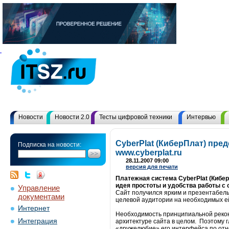
Новости
Новости 2.0
Тесты цифровой техники
Интервью
CyberPlat (КиберПлат) пре
Подписка на новости:
www.cyberplat.ru
28.11.2007 09:00
версия для печати
Платежная система CyberPlat (Кибер
идея простоты и удобства работы с 
Управление
Сайт получился ярким и презентабел
документами
целевой аудитории на необходимых ей
Интернет
Необходимость принципиальной рекон
Интеграция
архитектуре сайта в целом. Поэтому 
«дружелюбие» его интерфейса по отн