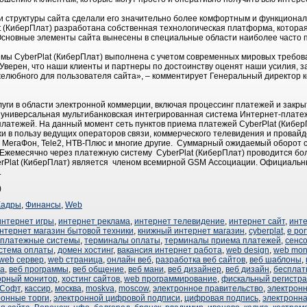
 структуры сайта сделали его значительно более комфортным и функционал
t (КиберПлат) разработана собственная технологическая платформа, котора
 Основные элементы сайта вынесены в специальные области наиболее часто
емы CyberPlat (КиберПлат) выполнена с учетом современных мировых требов
 Уверен, что наши клиенты и партнеры по достоинству оценят наши усилия,
желюбного для пользователя сайта», – комментирует Генеральный директор 
ги в области электронной коммерции, включая процессинг платежей и закр
я универсальная мультибанковская интегрированная система Интернет-платеж
латежей. На данный момент сеть пунктов приема платежей CyberPlat (Кибер
 в пользу ведущих операторов связи, коммерческого телевидения и провайде
С, МегаФон, Tele2, НТВ-Плюс и многие другие. Суммарный ожидаемый оборот с
Ежемесячно через платежную систему CyberPlat (КиберПлат) проводится бо
rPlat (КиберПлат) является членом всемирной GSM Ассоциации. Официальн
».
)
Кадры
,
Финансы
,
Web
интернет игры
,
интернет реклама
,
интернет телевидение
,
интернет сайт
,
инт
нтернет магазин бытовой техники
,
книжный интернет магазин
,
cyberplat
,
e por
платежные системы
,
терминалы оплаты
,
терминалы приема платежей
,
сенс
стема оплаты
,
домен хостинг
,
вакансия интернет работа
,
web design
,
web mon
web сервер
,
web страница
,
онлайн веб
,
разработка веб сайтов
,
веб шаблоны
,
ка
,
веб программы
,
веб общение
,
веб мани
,
веб дизайнер
,
веб дизайн
,
бесплат
орный монитор
,
хостинг сайтов
,
web программирование
,
фискальный регистр
 Софт
,
кассир
,
москва
,
moskva
,
moscow
,
электронное правительство
,
электронн
ронные торги
,
электронной цифровой подписи
,
цифровая подпись
,
электронна