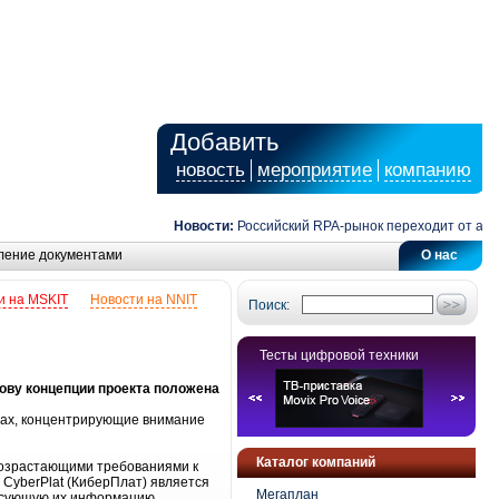
Добавить
новость
мероприятие
компанию
Новости:
Российский RPA-рынок переходит от автом
ление документами
О нас
и на MSKIT
Новости на NNIT
Поиск:
Тесты цифровой техники
нову концепции проекта положена
лах, концентрирующие внимание
Каталог компаний
возрастающими требованиями к
 CyberPlat (КиберПлат) является
Мегаплан
ресующую их информацию.