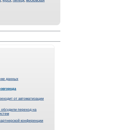
а
,
курск
,
липецк
,
московская
ынке данных
Новгорода
реходит от автоматизации
 обсудили переход на
истем
партнерской конференции