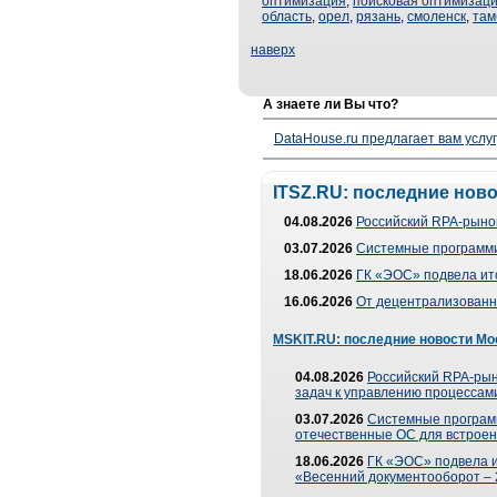
оптимизация
,
поисковая оптимизаци
область
,
орел
,
рязань
,
смоленск
,
там
наверх
А знаете ли Вы что?
DataHouse.ru предлагает вам услу
ITSZ.RU: последние нов
04.08.2026
Российский RPA-рынок
03.07.2026
Системные программи
18.06.2026
ГК «ЭОС» подвела ит
16.06.2026
От децентрализованно
MSKIT.RU: последние новости Мо
04.08.2026
Российский RPA-рын
задач к управлению процессами
03.07.2026
Системные програм
отечественные ОС для встроен
18.06.2026
ГК «ЭОС» подвела 
«Весенний документооборот –