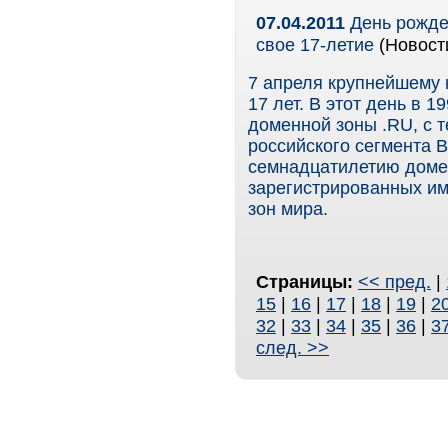
07.04.2011
День рожден
свое 17-летие
(Новост
7 апреля крупнейшему 
17 лет. В этот день в 
доменной зоны .RU, с 
российского сегмента В
семнадцатилетию домен
зарегистрированных им
зон мира.
Страницы:
<< пред.
|
15
|
16
|
17
|
18
|
19
|
2
32
|
33
|
34
|
35
|
36
|
3
след. >>