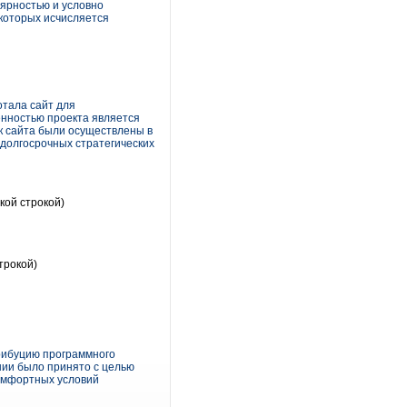
лярностью и условно
 которых исчисляется
отала сайт для
енностью проекта является
ск сайта были осуществлены в
 долгосрочных стратегических
кой строкой)
трокой)
трибуцию программного
нии было принято с целью
комфортных условий