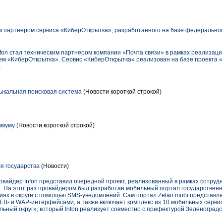
им партнером сервиса «КиберОткрытка», разработанного на базе федерально
fon стал техническим партнером компании «Почта связи» в рамках реализаци
сем «КиберОткрытка». Сервис «КиберОткрытка» реализован на базе проекта 
.
зыкальная поисковая система
(Новости короткой строкой)
симуму
(Новости короткой строкой)
я государства
(Новости)
овайдер Infon представил очередной проект, реализованный в рамках сотрудн
. На этот раз провайдером был разработан мобильный портал государственны
ях в округе с помощью SMS-уведомлений. Сам портал Zelao.mobi представл
EB- и WAP-интерфейсами, а также включает комплекс из 10 мобильных серви
ьный округ», который Infon реализует совместно с префектурой Зеленоград