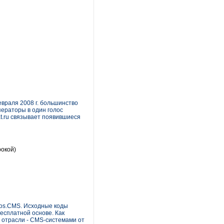
евраля 2008 г. большинство
ператоры в один голос
t.ru связывает появившиеся
рокой)
nos.CMS. Исходные коды
есплатной основе. Как
 отрасли - CMS-системами от