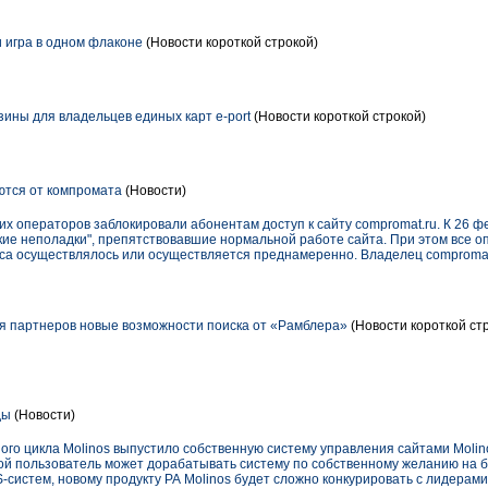
 и игра в одном флаконе
(Новости короткой строкой)
ины для владельцев единых карт e-port
(Новости короткой строкой)
тся от компромата
(Новости)
их операторов заблокировали абонентам доступ к сайту compromat.ru. К 26 ф
ие неполадки", препятствовавшие нормальной работе сайта. При этом все о
рса осуществлялось или осуществляется преднамеренно. Владелец comproma
я партнеров новые возможности поиска от «Рамблера»
(Новости короткой ст
ды
(Новости)
ного цикла Molinos выпустило собственную систему управления сайтами Moli
бой пользователь может дорабатывать систему по собственному желанию на б
систем, новому продукту РА Molinos будет сложно конкурировать с лидерами