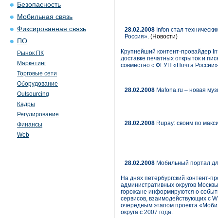
Безопасность
Мобильная связь
Фиксированная связь
28.02.2008
Infon стал техническ
Россия».
(Новости)
ПО
Крупнейший контент-провайдер In
Рынок ПК
доставке печатных открыток и пи
Маркетинг
совместно с ФГУП «Почта России»
Торговые сети
Оборудование
28.02.2008
Mafona.ru – новая му
Outsourcing
Кадры
Регулирование
28.02.2008
Rupay: своим по мак
Финансы
Web
28.02.2008
Мобильный портал дл
На днях петербургский контент-пр
административных округов Москвы
горожане информируются о событи
сервисов, взаимодействующих с W
очередным этапом проекта «Мобил
округа с 2007 года.