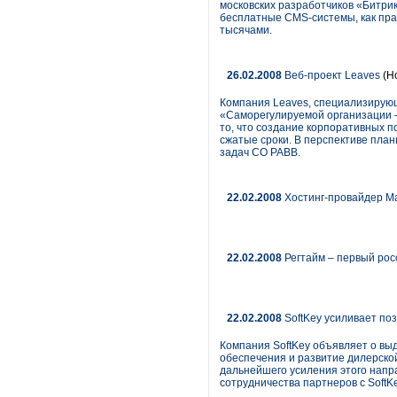
московских разработчиков «Битрик
бесплатные CMS-системы, как прав
тысячами.
26.02.2008
Веб-проект Leaves
(Н
Компания Leaves, специализирующ
«Саморегулируемой организации –
то, что создание корпоративных п
сжатые сроки. В перспективе пла
задач СО РАВВ.
22.02.2008
Хостинг-провайдер M
22.02.2008
Регтайм – первый рос
22.02.2008
SoftKey усиливает по
Компания SoftKey объявляет о выд
обеспечения и развитие дилерско
дальнейшего усиления этого напр
сотрудничества партнеров с SoftKe