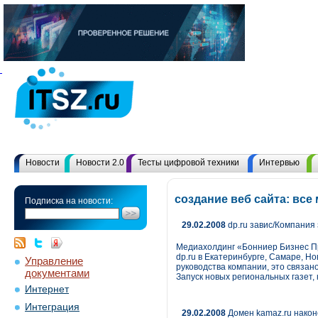
Новости
Новости 2.0
Тесты цифровой техники
Интервью
создание веб сайта: вс
Подписка на новости:
29.02.2008
dp.ru завис/Компания
Медиахолдинг «Бонниер Бизнес Пр
dp.ru в Екатеринбурге, Самаре, Н
Управление
руководства компании, это связан
документами
Запуск новых региональных газет,
Интернет
Интеграция
29.02.2008
Домен kamaz.ru нако