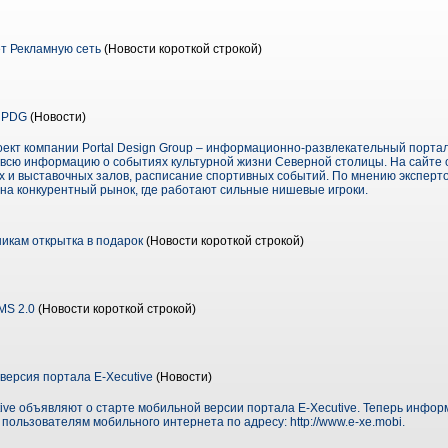
т Рекламную сеть
(Новости короткой строкой)
т PDG
(Новости)
оект компании Portal Design Group – информационно-развлекательный портал
 всю информацию о событиях культурной жизни Северной столицы. На сайт
х и выставочных залов, расписание спортивных событий. По мнению эксперто
на конкурентный рынок, где работают сильные нишевые игроки.
дникам открытка в подарок
(Новости короткой строкой)
MS 2.0
(Новости короткой строкой)
ерсия портала E-Xecutive
(Новости)
ive объявляют о старте мобильной версии портала E-Xecutive. Теперь инфор
ользователям мобильного интернета по адресу: http://www.e-xe.mobi.