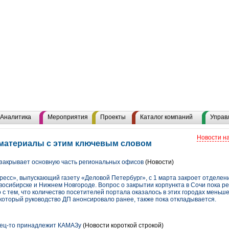
Аналитика
Мероприятия
Проекты
Каталог компаний
Управ
Новости н
е материалы с этим ключевым словом
 закрывает основную часть региональных офисов
(Новости)
есс», выпускающий газету «Деловой Петербург», с 1 марта закроет отделен
овосибирске и Нижнем Новгороде. Вопрос о закрытии корпункта в Сочи пока р
о с тем, что количество посетителей портала оказалось в этих городах меньш
 который руководство ДП анонсировало ранее, также пока откладывается.
нец-то принадлежит КАМАЗу
(Новости короткой строкой)