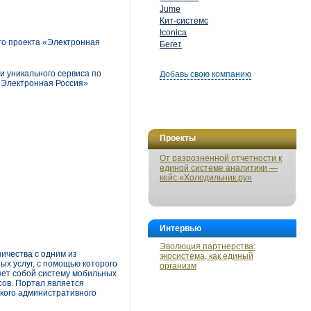
Jume
Кит-системс
Iconica
го проекта «Электронная
Бегет
и уникального сервиса по
Добавь свою компанию
«Электронная Россия»
Проекты
От разрозненной отчетности к
единой системе аналитики —
кейс «Холодильник.ру»
Интервью
Эволюция партнерства:
ичества с одним из
экосистема, как единый
х услуг, с помощью которого
организм
яет собой систему мобильных
сов. Портал является
ского административного