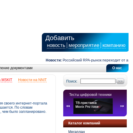
Добавить
новость
мероприятие
компанию
Новости:
Российский RPA-рынок переходит от автомат
ление документами
О нас
а MSKIT
Новости на NNIT
Поиск:
Тесты цифровой техники
ия своего интернет-портала
ешается. По словам
е, чем было запланировано.
Каталог компаний
Мегаплан