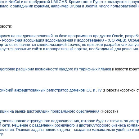
с» и NetCat и петербургской UMI.CMS. Кроме того, в Рунете пользуются попу
ило, с западными корнями, например Drupal и Joomla, число пользователей
овости)
аяся на внедрении решений на базе программных продуктов Oracle, разраб
 Российская ассоциация водоснабжения и водоотведения» (СО РАВВ). Особ
орталов не является специализацией Leaves, но при этом разработка и запу
нируется развитие сайта в корпоративный портал, необходимый для решения
ajordomo расширил возможности каждого из тарифных планов
(Новости корот
сийский аккредитованный регистратор доменов .СС и .TV
(Новости короткой с
зиции на рынке дистрибуции программного обеспечения
(Новости)
елении нового структурного подразделения, которое будет отвечать за дис
й сети. Решение о разделении розничного и дистрибуторского бизнеса компа
авления. Главная задача нового отдела – создание максимально удобных и 
y.