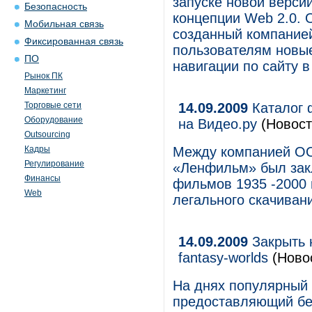
запуске новой версии
Безопасность
концепции Web 2.0. 
Мобильная связь
созданный компание
Фиксированная связь
пользователям новые
ПО
навигации по сайту 
Рынок ПК
Маркетинг
Торговые сети
14.09.2009
Каталог 
Оборудование
на Видео.ру
(Новост
Outsourcing
Кадры
Между компанией OO
Регулирование
«Ленфильм» был зак
Финансы
фильмов 1935 -2000 
Web
легального скачиван
14.09.2009
Закрыть 
fantasy-worlds
(Ново
На днях популярный р
предоставляющий бе