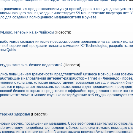
ограничиваться предоставлением услуг провайдера и к концу года запускает
апоминающего mail.ru, холдинг инвестирует $9 млн в течение полутора лет. У
ало для создания полноценного медианосителя в рунете.
yLogic. Теперь и на английском
(Новости)
зработчиков создают интернет-ресурсы, ориентированные на западных польз
чной версии веб-представительства компании XJ Technologies, разработка 
вом Qubis.
-студии занялись бизнес-педагогикой
(Новости)
ились повышением грамотности представителей бизнеса в отношении возмож
 работающие в направлении интернет-разработок – Trinet и «Ленвендо» пров
ления с услугами, которые предоставляет всемирная сеть для ведения бизне
ивается и предлагает колоссальные возможности для продвижения предприят
сновной бизнес которых сосредоточен в оффлайне, продолжают относится к 
ровать этот момент многие крупные петербургские веб-студии организуют т
терская здоровья
(Новости)
 новый ресурс, посвященный медицине. Свое веб-представительство открыла
dorov.ru могут попробовать определить болезнь по симптомам с помощью спе
 специалиста клиники онлайн. Главная задача ресурса Ayazdorov.ru заключа