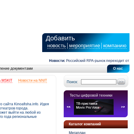
Добавить
новость
мероприятие
компанию
Новости:
Российский RPA-рынок переходит от авто
ление документами
О нас
а MSKIT
Новости на NNIT
Поиск:
Тесты цифровой техники
 сайта Kinoafisha.info. Идея
театров города.
ожет выйти на любой из
го года региональные
Каталог компаний
Мегаплан