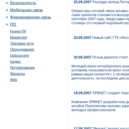
25.09.2007
Разгадку легенд Пете
Безопасность
Мобильная связь
Операторы сотовой связи активно 
таких проектов становится молоде
Фиксированная связь
сентября 2007 года, представил п
столицы это первый подобный про
ПО
Рынок ПК
Маркетинг
20.09.2007
Новый сайт ГТК «Рос
Торговые сети
Оборудование
Outsourcing
20.09.2007
Отзыв дорогого стоит.
Кадры
Молодой игрок петербургского рын
Регулирование
условиям, пользователи могут пол
Финансы
рамках акции начнется с 1 октябр
деятельность: за последние дни ра
Web
18.09.2007
SPBNET создает персп
Компания SPBNET разработала диз
xecutive.Перспектива призван укр
молодых профессионалов.
17.09.2007
"Ренова" делает наст