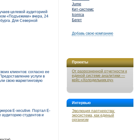
Jume
Кит-системс
лучаев целевой аудиторией
Iconica
ром «Подъежики» вчера, 24
Бегет
рбурга. Для Северной
Добавь свою компанию
Проекты
От разрозненной отчетности к
воих клиентов: согласно ее
единой системе аналитики —
 Предоставление услуги в
кейс «Холодильник.ру»
вали свою маркетинговую
Интервью
еров E-xecutive. Портал E-
Эволюция партнерства:
у аудиторию студентов и
экосистема, как единый
организм
вости)