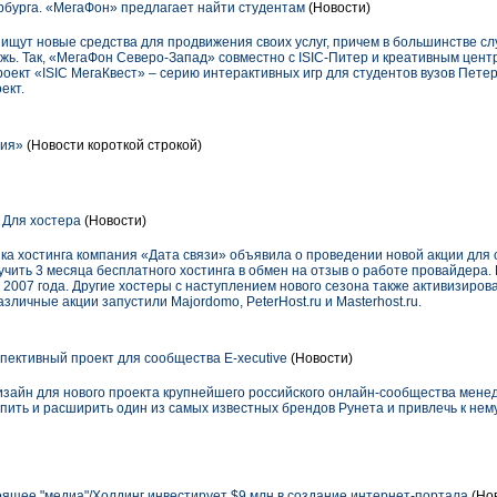
рбурга. «МегаФон» предлагает найти студентам
(Новости)
ищут новые средства для продвижения своих услуг, причем в большинстве с
жь. Так, «МегаФон Северо-Запад» совместно с ISIC-Питер и креативным цент
роект «ISIC МегаКвест» – серию интерактивных игр для студентов вузов Пете
ект.
сия»
(Новости короткой строкой)
 Для хостера
(Новости)
ка хостинга компания «Дата связи» объявила о проведении новой акции для с
учить 3 месяца бесплатного хостинга в обмен на отзыв о работе провайдера.
я 2007 года. Другие хостеры с наступлением нового сезона также активизиро
зличные акции запустили Majordomo, PeterHost.ru и Masterhost.ru.
ективный проект для сообщества E-xecutive
(Новости)
айн для нового проекта крупнейшего российского онлайн-сообщества менедж
епить и расширить один из самых известных брендов Рунета и привлечь к нем
оящее "медиа"/Холдинг инвестирует $9 млн в создание интернет-портала
(Но