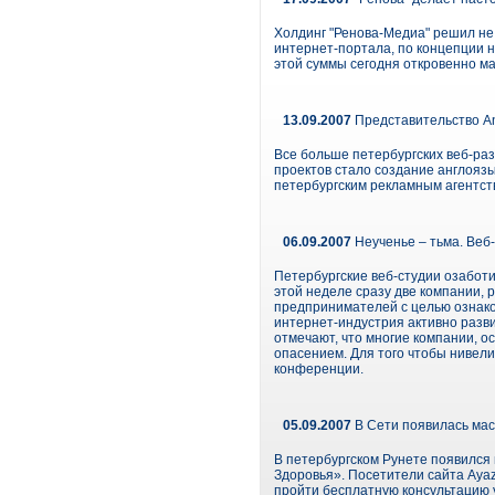
Холдинг "Ренова-Медиа" решил не 
интернет-портала, по концепции н
этой суммы сегодня откровенно м
13.09.2007
Представительство An
Все больше петербургских веб-ра
проектов стало создание англоязы
петербургским рекламным агентст
06.09.2007
Неученье – тьма. Веб
Петербургские веб-студии озабот
этой неделе сразу две компании,
предпринимателей с целью ознаком
интернет-индустрия активно разв
отмечают, что многие компании, о
опасением. Для того чтобы нивели
конференции.
05.09.2007
В Сети появилась мас
В петербургском Рунете появился
Здоровья». Посетители сайта Ayaz
пройти бесплатную консультацию у