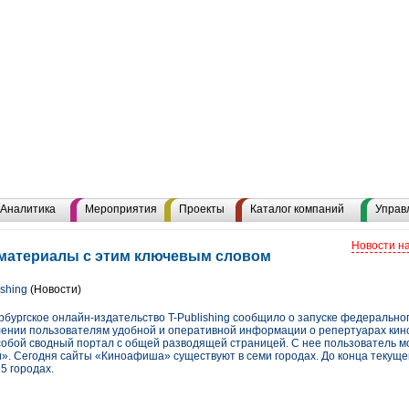
Аналитика
Мероприятия
Проекты
Каталог компаний
Управ
Новости н
е материалы с этим ключевым словом
ishing
(Новости)
бургское онлайн-издательство T-Publishing сообщило о запуске федерального
лении пользователям удобной и оперативной информации о репертуарах кино
обой сводный портал с общей разводящей страницей. С нее пользователь м
. Сегодня сайты «Киноафиша» существуют в семи городах. До конца текуще
5 городах.