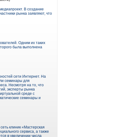
 медиапроект. В создание
частники рынка заявляют, что
ователей. Одним их таких
которого была выполнена
ностей сети Интернет. На
ели семинары для
са. Несмотря на то, что
ий, эксперты рынка
виртуальной среде с
ематические семинары и
 сеть клиник «Мастерская
циального сервиса, а также
ется в увеличении числа