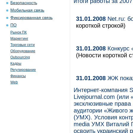
итоги работы за 2007
Безопасность
Мобильная связь
Фиксированная связь
31.01.2008
Net.ru: 
короткой строкой)
ПО
Рынок ПК
Маркетинг
Торговые сети
31.01.2008
Конкурс 
Оборудование
(Новости короткой с
Outsourcing
Кадры
Регулирование
Финансы
31.01.2008
ЖЖ покаж
Web
Интернет-компания S
Livejournal.com (ил
эксклюзивные права 
аудитории «Живого 
(УМХ). Условия конт
media УМХ Виталий Г
освоить украинский 