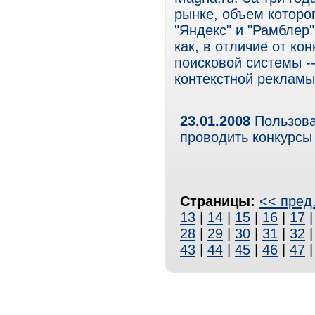
рынке, объем которо
"Яндекс" и "Рамблер"
как, в отличие от ко
поисковой системы -
контекстной рекламы
23.01.2008
Пользова
проводить конкурсы
Страницы:
<< пред
13
|
14
|
15
|
16
|
17
28
|
29
|
30
|
31
|
32
43
|
44
|
45
|
46
|
47