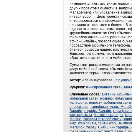
Компания «Балтика», кроме получен
других проектов в области IT, напр
Management, или управление взаимоо
января 2005 г.). Цель проекта - с
интегрироваться с информационными
планировать поставки и бюджет. В р
единая отчетность и возможность о
крупнейшим клиентом ОАО «ВымпелК
филиалов компании в 9 регионах Р
офис «Билайн», позволяющее объеди
посредством мобильного телефона. 
бизнес-процессы нашего партнера 
Елисеев подчеркнул, что в дальней
«Балтики» отметили, что мобильная 
Сумма контракта компаниями не раз
услуг мобильной связи, «ВымпелКом
количество терминалов исчисляется 
Автор:
Алена Журавлева (
info@mskit
Рубрики:
Фиксированная связь
,
Моби
Ключевые слова:
антенны мобильн
мобильной связи
,
новинки мобильно
телефоны
,
новости мобильной связ
операторы
,
тарифные планы МегаФ
Билайн
,
тарифы Билайн
,
тарифные 
wap порталы
,
МегаФон тарифы
,
кор
Москва
,
тарифы сотовой связи
,
корп
wap
,
wap сайты
,
сайты wap
,
Вымпел
МегаФон
,
теле2
,
Скай Линк тарифы
,
федеральный округ
,
tele 2
,
теле 2
,
te