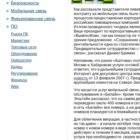
Безопасность
Как рассказали представители пиво
Мобильная связь
контракту на мобильную связь было
процессов предоставления корпорати
Фиксированная связь
российских пивоваренных компаний «
ПО
Итогом проведенного тендера являе
Вице-президент по корпоративным 
Рынок ПК
«ВымпелКом», так как оператор не 
зрения предложение. «Сохранение л
Маркетинг
рентабельности одна из стратегиче
Торговые сети
Предварительное сотрудничество с 
связи», рассказал Даниил Бриман.
Оборудование
Outsourcing
Напомним, что ранее «Балтика» поль
Москве и Хабаровске услуги сотово
Кадры
отметил, что в дальнейшем сотрудни
Регулирование
Интернет для досугового центра ко
новость
от 13 февраля 2007 г.). Пр
Финансы
крупнейших клиентов на Северо-Зап
Web
Что касается услуг мобильной связ
обслуживание в «Билайн». Кроме т
Эпштейн рассказал, что на самом де
переведено около 400 номеров в сет
в сеть «Билайн» все номера, а на да
номеров планиурется в ближайшее в
Для облегчения миграции, в частнос
не так давно – в начале октября те
номер о новом номере в виде голос
действует в течение 6 месяцев, одн
услуги при необходимости: скорее в