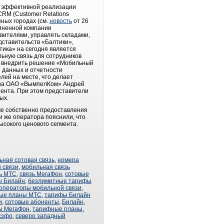
ть эффективной реализации
CRM (Customer Relations
ных городах (см.
новость
от 26
диненной компании
вителями, управлять складами,
дставительств «Балтики»,
ика» на сегодня является
ную связь для сотрудников
я внедрить решение «Мобильный
 данных и отчетности
лей на месте, что делает
она ОАО «ВымпелКом» Андрей
иента. При этом представители
ых.
ме собственно предоставления
 же оператора пояснили, что
ысокого ценового сегмента.
ьная сотовая связь
,
номера
 связи
,
мобильная связь
ь МТС
,
связь МегаФон
,
сотовые
ы Билайн
,
безлимитные тарифы
операторы мобильной связи
,
ые планы МТС
,
тарифы Билайн
и
,
сотовые абоненты
,
Билайн
,
ы МегаФон
,
тарифные планы
,
сзфо
,
северо западный