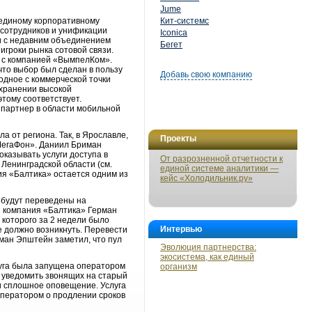
Jume
 единому корпоративному
Кит-системс
 сотрудников и унификации
Iconica
зи с недавним объединением
Бегет
игроки рынка сотовой связи.
и с компанией «ВымпелКом».
то выбор был сделан в пользу
Добавь свою компанию
одное с коммерческой точки
охранении высокой
тому соответствует.
 партнер в области мобильной
 от региона. Так, в Ярославле,
Проекты
«МегаФон». Даниил Бриман
казывать услуги доступа в
От разрозненной отчетности к
Ленинградской области (см.
единой системе аналитики —
ия «Балтика» остается одним из
кейс «Холодильник.ру»
 будут переведены на
 компания «Балтика» Герман
 которого за 2 недели было
Интервью
е должно возникнуть. Перевести
рман Эпштейн заметил, что пул
Эволюция партнерства:
экосистема, как единый
слуга была запущена оператором
организм
ь уведомить звонящих на старый
и сплошное оповещение. Услуга
 оператором о продлении сроков