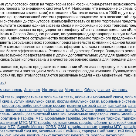
ия услуг сотовой связи на территории всей России, приобретает возможнос
имер, проекта по внедрению системы CRM. Напомним, что внедрение системы 
тношениями с клиентами) в компании «Балтика» началось в 2005 году в круп
оздание централизованной системы управления продажами, что позволит объе
 системами дистрибуторов, взаимодействовать со всеми торговыми предста
езультате создана единая система сбора и информации со всех торговых пре
формления заказа на продукцию по телефону. «Пивоваренная компания «Балт
ом» в Северо-Западном регионе, получающим единую корпоративную мобиль
оссии. Совместное сотрудничество позволяет помимо тарифного предложени
нить сотрудников всех торговых представительств компании с единой базой
Тем самым появляется возможность оформлять заказы торговых представите
еще более эффективными». Региональный директор Северо-Западного реги
шем возможно предоставление и других дополнительных услуг для данного кл
связь будет использована и в качестве резервного канала для передачи данн
глашается, однако представители компании «Балтика» подчеркнули, что кро
» является и поставщиком мобильных телефонов для компании. Руководители
сотнями, при этом поставляются различные модели – как бюджетные, так и в
.ru
)
льная связь
,
Интернет
,
Интеграция
,
Маркетинг
,
Оборудование
,
Финансы
ой связи
,
корпоративная мобильная связь
,
абоненты мобильной связи
,
мобил
й связи
,
услуги мобильной связи
,
форум мобильной связи
,
мобильные системы
и
,
операторы мобильной связи россии
,
новинки сотовой связи
,
вап сайты
,
связ
он
,
корпоративные тарифы МегаФон
,
тарифы SkyLink
,
корпоративные тариф
планы Билайн
,
безлимитный МегаФон
,
мобильные операторы
,
связь Билайн
,
поративные тарифы МТС
,
мобильные тарифы
,
безлимитные тарифы
,
тарифн
оративный МТС
,
МТС тарифы
,
сотовая связь тарифы
,
абоненты сотовой связ
Ком
,
МТС
,
Билайн Москва
,
GPRS
,
GSM
,
тарифы сотовые
,
тарифы МТС
,
тариф
безлимитный SkyLink
,
безлимитный СкайЛинк
,
тарифы СкайЛинк
,
Скай Линк
,
le2
,
смс
,
москва
,
moskva
,
санкт петербург
,
petersburg
,
moscow
,
петербург