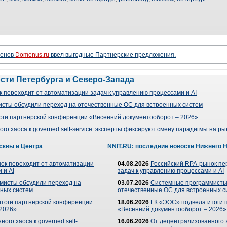
менов
Domenus.ru
ввел выгодные Партнерские предложения.
ости Петербурга и Северо-Запада
 переходит от автоматизации задач к управлению процессами и AI
сты обсудили переход на отечественные ОС для встроенных систем
оги партнерской конференции «Весенний документооборот – 2026»
го хаоса к governed self-service: эксперты фиксируют смену парадигмы на р
сквы и Центра
NNIT.RU: последние новости Нижнего 
ок переходит от автоматизации
04.08.2026
Российский RPA-рынок пе
 и AI
задач к управлению процессами и AI
мисты обсудили переход на
03.07.2026
Системные программисты
ных систем
отечественные ОС для встроенных с
итоги партнерской конференции
18.06.2026
ГК «ЭОС» подвела итоги 
 2026»
«Весенний документооборот – 2026»
ого хаоса к governed self-
16.06.2026
От децентрализованного ха