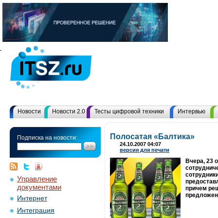
Новости
Новости 2.0
Тесты цифровой техники
Интервью
Полосатая «Балтика»
Подписка на новости:
24.10.2007 04:07
версия для печати
Вчера, 23 
сотрудниче
сотрудники
Управление
предостав
документами
причем ре
предложен
Интернет
Интеграция