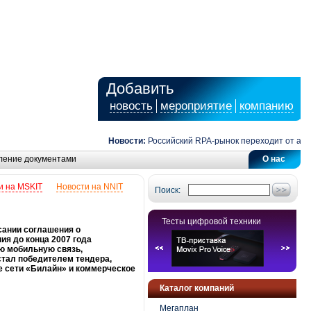
Добавить
новость
мероприятие
компанию
Новости:
Российский RPA-рынок переходит от автома
ление документами
О нас
и на MSKIT
Новости на NNIT
Поиск:
Тесты цифровой техники
сании соглашения о
ия до конца 2007 года
ю мобильную связь,
тал победителем тендера,
 сети «Билайн» и коммерческое
Каталог компаний
Мегаплан