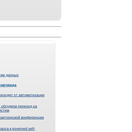
ынке данных
Новгорода
реходит от автоматизации
 обсудили переход на
истем
партнерской конференции
оса к governed self-