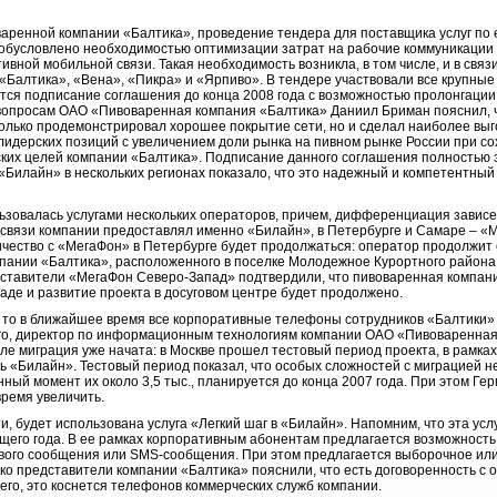
варенной компании «Балтика», проведение тендера для поставщика услуг по
 обусловлено необходимостью оптимизации затрат на рабочие коммуникации
вной мобильной связи. Такая необходимость возникла, в том числе, и в свя
Балтика», «Вена», «Пикра» и «Ярпиво». В тендере участвовали все крупные 
тся подписание соглашения до конца 2008 года с возможностью пролонгаци
вопросам ОАО «Пивоваренная компания «Балтика» Даниил Бриман пояснил, ч
только продемонстрировал хорошее покрытие сети, но и сделал наиболее выг
идерских позиций с увеличением доли рынка на пивном рынке России при с
ских целей компании «Балтика». Подписание данного соглашения полностью э
«Билайн» в нескольких регионах показало, что это надежный и компетентный
зовалась услугами нескольких операторов, причем, дифференциация зависела
й связи компании предоставлял именно «Билайн», в Петербурге и Самаре – 
чество с «МегаФон» в Петербурге будет продолжаться: оператор продолжит о
мпании «Балтика», расположенного в поселке Молодежное Курортного района 
едставители «МегаФон Северо-Запад» подтвердили, что пивоваренная компан
аде и развитие проекта в досуговом центре будет продолжено.
и, то в ближайшее время все корпоративные телефоны сотрудников «Балтики»
ого, директор по информационным технологиям компании ОАО «Пивоваренная
ле миграция уже начата: в Москве прошел тестовый период проекта, в рамках
ь «Билайн». Тестовый период показал, что особых сложностей с миграцией н
нный момент их около 3,5 тыс., планируется до конца 2007 года. При этом Ге
ремя увеличить.
ти, будет использована услуга «Легкий шаг в «Билайн». Напомним, что эта у
кущего года. В ее рамках корпоративным абонентам предлагается возможност
ового сообщения или SMS-сообщения. При этом предлагается выборочное ил
ако представители компании «Балтика» пояснили, что есть договоренность с
сего, это коснется телефонов коммерческих служб компании.