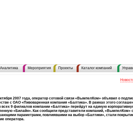
Аналитика
Мероприятия
Проекты
Каталог компаний
Управ
Новост
октября 2007 года, оператор сотовой связи «ВымпелКом» объявил о подпи
стве с ОАО «Пивоваренная компания «Балтика». В рамках этого соглашен
 всех 9 филиалов компании «Балтика» перейдут на единую корпоративну
ленную «Билайн». Как сообщили представители компаний, «ВымпелКом» с
шающими параметрами, повлиявшими на выбор «Балтики», стали покрытие
ие оператора.