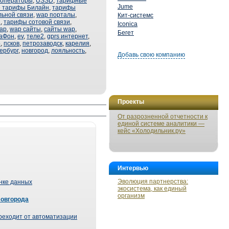
 операторы
,
USSD
,
тарифные
Jume
 тарифы Билайн
,
тарифы
ьной связи
,
wap порталы
,
Кит-системс
С
,
тарифы сотовой связи
,
Iconica
ap
,
wap сайты
,
сайты wap
,
Бегет
аФон
,
ev
,
теле2
,
gprs интернет
,
o
,
псков
,
петрозаводск
,
карелия
,
ербург
,
новгород
,
лояльность
,
Добавь свою компанию
Проекты
От разрозненной отчетности к
единой системе аналитики —
кейс «Холодильник.ру»
Интервью
Эволюция партнерства:
ынке данных
экосистема, как единый
организм
Новгорода
реходит от автоматизации