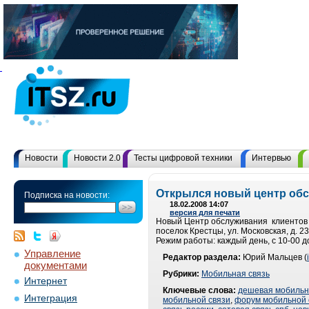
Новости
Новости 2.0
Тесты цифровой техники
Интервью
Открылся новый центр обс
Подписка на новости:
18.02.2008 14:07
версия для печати
Новый Центр обслуживания клиентов к
поселок Крестцы, ул. Московская, д. 23
Режим работы: каждый день, с 10-00 д
Управление
Редактор раздела:
Юрий Мальцев (
документами
Рубрики:
Мобильная связь
Интернет
Ключевые слова:
дешевая мобильн
Интеграция
мобильной связи
,
форум мобильной 