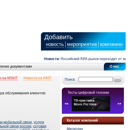
Добавить
новость
мероприятие
компанию
Новости:
Российский RPA-рынок переходит от автом
ление документами
О нас
и на MSKIT
Новости на NNIT
Поиск:
Тесты цифровой техники
ра обслуживания клиентов:
Каталог компаний
ки мобильной связи
,
услуги
ьной связи россии
,
сотовая
Мегаплан