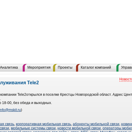
Аналитика
Мероприятия
Проекты
Каталог компаний
Управ
Новост
луживания Tele2
омпании Tele2открылся в поселке Крестцы Новгородской област. Адрес Цент
.
о 18-00, без обеда и выходных.
info@mskit.ru
)
ая связь
,
корпоративная мобильная связь
,
абоненты мобильной связи
,
новин
связи
,
мобильные системы связи
,
новости мобильной связи
,
операторы мобил