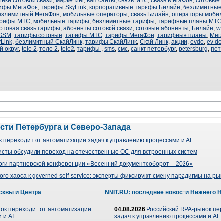
инки сотовой связи
,
маркетинг
,
вап сайты
,
связь МТС
,
связь МегаФон
,
сотовые
рифы МегаФон
,
тарифы SkyLink
,
корпоративные тарифы Билайн
,
безлимитные
езлимитный МегаФон
,
мобильные операторы
,
связь Билайн
,
операторы мобил
арифы МТС
,
мобильные тарифы
,
безлимитные тарифы
,
тарифные планы МТ
отовая связь тарифы
,
абоненты сотовой связи
,
сотовые абоненты
,
Билайн
,
w
GSM
,
тарифы сотовые
,
тарифы МТС
,
тарифы МегаФон
,
тарифные планы
,
Мег
Link
,
безлимитный СкайЛинк
,
тарифы СкайЛинк
,
Скай Линк
,
акции
,
evdo
,
ev d
 округ
,
tele 2
,
теле 2
,
tele2
,
тарифы
,
sms
,
смс
,
санкт петербург
,
petersburg
,
пет
ости Петербурга и Северо-Запада
 переходит от автоматизации задач к управлению процессами и AI
сты обсудили переход на отечественные ОС для встроенных систем
оги партнерской конференции «Весенний документооборот – 2026»
го хаоса к governed self-service: эксперты фиксируют смену парадигмы на р
сквы и Центра
NNIT.RU: последние новости Нижнего 
ок переходит от автоматизации
04.08.2026
Российский RPA-рынок пе
 и AI
задач к управлению процессами и AI