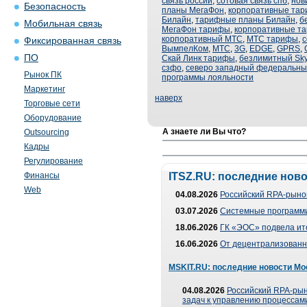
связь россии
,
сотовая связь спб
,
нов
Безопасность
планы МегаФон
,
корпоративные та
Билайн
,
тарифные планы Билайн
,
б
Мобильная связь
МегаФон тарифы
,
корпоративные т
корпоративный МТС
,
МТС тарифы
,
с
Фиксированная связь
ВымпелКом
,
МТС
,
3G
,
EDGE
,
GPRS
,
ПО
Скай Линк тарифы
,
безлимитный Sky
сзфо
,
северо западный федеральный
Рынок ПК
программы лояльности
Маркетинг
наверх
Торговые сети
Оборудование
А знаете ли Вы что?
Outsourcing
Кадры
Регулирование
Финансы
ITSZ.RU: последние нов
Web
04.08.2026
Российский RPA-рынок
03.07.2026
Системные программи
18.06.2026
ГК «ЭОС» подвела ит
16.06.2026
От децентрализованно
MSKIT.RU: последние новости Мо
04.08.2026
Российский RPA-рын
задач к управлению процессами