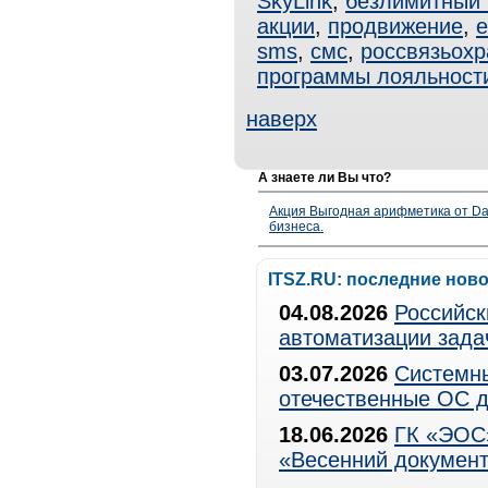
SkyLink
,
безлимитный
акции
,
продвижение
,
e
sms
,
смс
,
россвязьохр
программы лояльност
наверх
А знаете ли Вы что?
Акция Выгодная арифметика от Da
бизнеса.
ITSZ.RU: последние нов
04.08.2026
Российск
автоматизации зада
03.07.2026
Системны
отечественные ОС д
18.06.2026
ГК «ЭОС»
«Весенний документ