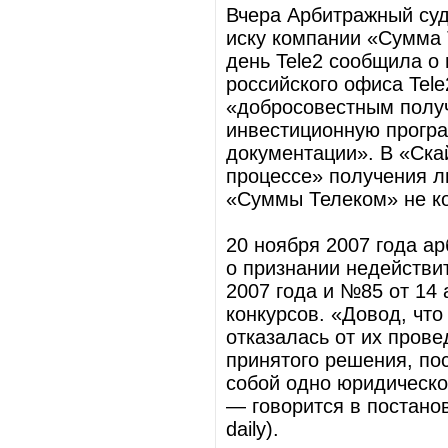
Вчера Арбитражный су
иску компании «Сумма 
день Tele2 сообщила о 
российского офиса Tele
«добросовестным получ
инвестиционную програ
документации». В «Скай
процессе» получения ли
«Суммы Телеком» не к
20 ноября 2007 года а
о признании недейств
2007 года и №85 от 14 
конкурсов. «Довод, чт
отказалась от их прове
принятого решения, пос
собой одно юридическо
— говорится в постано
daily).