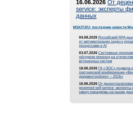
16.06.2026
От децен
service: эксперты 
данных
MSKIT.RU: последние новости Мо
04.08.2026
Российский RPA-рын
от автоматизации задач к упр
процессами и AI
03.07.2026
Системные програ
обсудили переход на отечеств
встроенных систем
18.06.2026
ГК «ЭОС» подвела и
партнерской конференции «Ве
документооборот – 2026»
16.06.2026
От децентрализован
governed self-service: эксперт
смену парадигмы на рынке дан