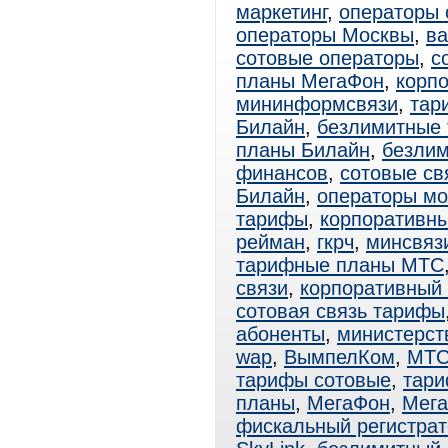
маркетинг
,
операторы 
операторы Москвы
,
ва
сотовые операторы
,
с
планы МегаФон
,
корп
мининформсвязи
,
тар
Билайн
,
безлимитные
планы Билайн
,
безли
финансов
,
сотовые св
Билайн
,
операторы мо
тарифы
,
корпоративн
рейман
,
гкрч
,
минсвяз
тарифные планы МТС
связи
,
корпоративный
сотовая связь тарифы
абоненты
,
министерст
wap
,
ВымпелКом
,
МТ
тарифы сотовые
,
тар
планы
,
МегаФон
,
Мега
фискальный регистрат