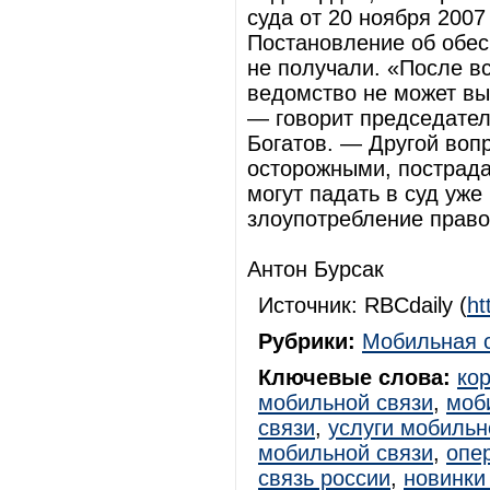
суда от 20 ноября 2007
Постановление об обес
не получали. «После в
ведомство не может вы
— говорит председател
Богатов. — Другой воп
осторожными, пострад
могут падать в суд уже
злоупотребление право
Антон Бурсак
Источник: RBCdaily (
ht
Рубрики:
Мобильная 
Ключевые слова:
ко
мобильной связи
,
моб
связи
,
услуги мобильн
мобильной связи
,
опе
связь россии
,
новинки