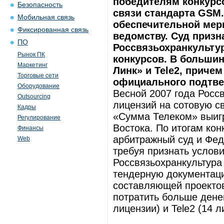
победителям конкурс
Безопасность
связи стандарта GSM.
Мобильная связь
обеспечительной мер
Фиксированная связь
ведомству. Суд приз
ПО
Россвязьохранкультур
Рынок ПК
конкурсов. В больши
Маркетинг
Линк» и Tele2, приче
Торговые сети
официального подтве
Оборудование
Весной 2007 года Росс
Outsourcing
лицензий на сотовую с
Кадры
«Сумма Телеком» выигр
Регулирование
Востока. По итогам ко
Финансы
арбитражный суд и Фе
Web
требуя признать услов
Россвязьохранкультура 
тендерную документаци
составляющей проектов
потратить больше дене
лицензии) и Tele2 (14 л