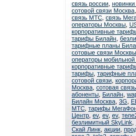
связь россии
,
новинки
сотовой связи Москва
связь МТС
,
связь Мег
операторы Москвы
,
U
корпоративные тариф
тарифы Билайн
,
безл
тарифные планы Била
сотовые связи Москв
операторы мобильной
корпоративные тари
тарифы
,
тарифные пл
сотовой связи
,
корпор
Москва
,
сотовая связ
абоненты
,
Билайн
,
wa
Билайн Москва
,
3G
,
E
МТС
,
тарифы МегаФо
Центр
,
ev
,
ev
,
ev
,
теле
безлимитный SkyLink
,
Скай Линк
,
акции
,
про