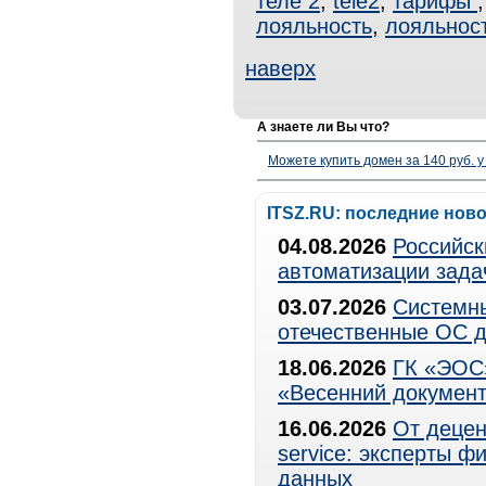
теле 2
,
tele2
,
тарифы
лояльность
,
лояльнос
наверх
А знаете ли Вы что?
Можете купить домен за 140 руб. у
ITSZ.RU: последние нов
04.08.2026
Российск
автоматизации зада
03.07.2026
Системны
отечественные ОС д
18.06.2026
ГК «ЭОС»
«Весенний документ
16.06.2026
От децен
service: эксперты 
данных