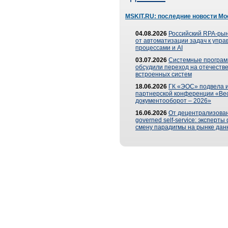
MSKIT.RU: последние новости Мо
04.08.2026
Российский RPA-рын
от автоматизации задач к упр
процессами и AI
03.07.2026
Системные програ
обсудили переход на отечеств
встроенных систем
18.06.2026
ГК «ЭОС» подвела и
партнерской конференции «Ве
документооборот – 2026»
16.06.2026
От децентрализован
governed self-service: эксперт
смену парадигмы на рынке дан