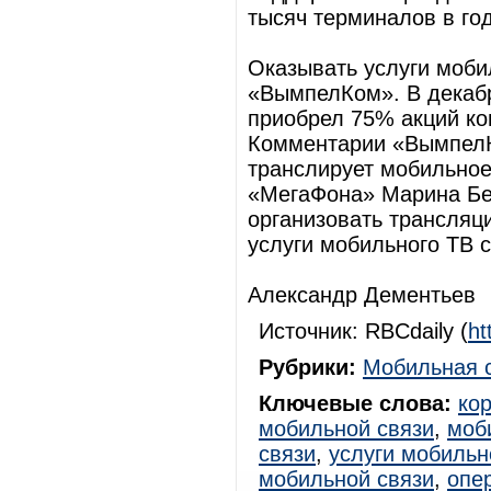
тысяч терминалов в год
Оказывать услуги моби
«ВымпелКом». В декабр
приобрел 75% акций к
Комментарии «ВымпелК
транслирует мобильное
«МегаФона» Марина Бе
организовать трансляц
услуги мобильного ТВ с
Александр Дементьев
Источник: RBCdaily (
ht
Рубрики:
Мобильная 
Ключевые слова:
ко
мобильной связи
,
моб
связи
,
услуги мобильн
мобильной связи
,
опе