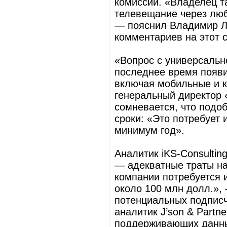
комиссии. «Владелец т
телевещание через люб
— пояснил Владимир Ли
комментариев на этот с
«Вопрос с универсально
последнее время появи
включая мобильные и ка
генеральный директор 
сомневается, что подо
сроки: «Это по­требует
минимум год».
Аналитик iKS-Consultin
— адекватные траты на
компании потребуется 
около 100 млн долл.»,
потенциальных подписч
аналитик J’son & Partn
поддерживающих данны