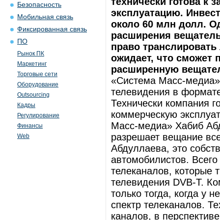
технически готова к 
Безопасность
эксплуатацию. Инвест
Мобильная связь
около 60 млн долл. О
Фиксированная связь
расширения вещатель
ПО
право транслировать
Рынок ПК
ожидает, что сможет 
Маркетинг
расширенную вещател
Торговые сети
«Система Масс-медиа» 
Оборудование
телевидения в формате
Outsourcing
Технически компания го
Кадры
коммерческую эксплуат
Регулирование
Масс-медиа» Хабиб Аб
Финансы
разрешает вещание все
Web
Абдуллаева, это собс
автомобилистов. Всего
телеканалов, которые 
телевидения DVB-T. Ко
только тогда, когда у 
спектр телеканалов. Те
каналов, в перспектив