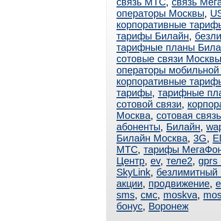
связь МТС
,
связь Мег
операторы Москвы
,
U
корпоративные тариф
тарифы Билайн
,
безл
тарифные планы Била
сотовые связи Москв
операторы мобильной
корпоративные тари
тарифы
,
тарифные пл
сотовой связи
,
корпор
Москва
,
сотовая связ
абоненты
,
Билайн
,
wa
Билайн Москва
,
3G
,
E
МТС
,
тарифы МегаФо
Центр
,
ev
,
теле2
,
gprs
SkyLink
,
безлимитный
акции
,
продвижение
,
e
sms
,
смс
,
moskva
,
mos
бонус
,
Воронеж