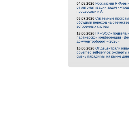
04.08.2026
Российский RPA-рын
от автоматизации задач к упр
процессами и AI
03.07.2026
Системные програ
обсудили переход на отечеств
встроенных систем
18.06.2026
ГК «ЭОС» подвела и
партнерской конференции «Ве
документооборот – 2026»
16.06.2026
От децентрализован
governed self-service: эксперт
смену парадигмы на рынке дан