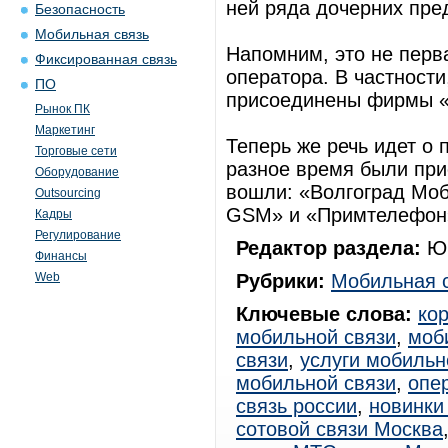
ней ряда дочерних пре
Безопасность
Мобильная связь
Напомним, это не перв
Фиксированная связь
оператора. В частности
ПО
присоединены фирмы «
Рынок ПК
Маркетинг
Теперь же речь идет о
Торговые сети
разное время были при
Оборудование
вошли: «Волгоград Мо
Outsourcing
GSM» и «Примтелефон
Кадры
Регулирование
Редактор раздела:
Юр
Финансы
Web
Рубрики:
Мобильная 
Ключевые слова:
ко
мобильной связи
,
моб
связи
,
услуги мобильн
мобильной связи
,
опе
связь россии
,
новинки
сотовой связи Москва