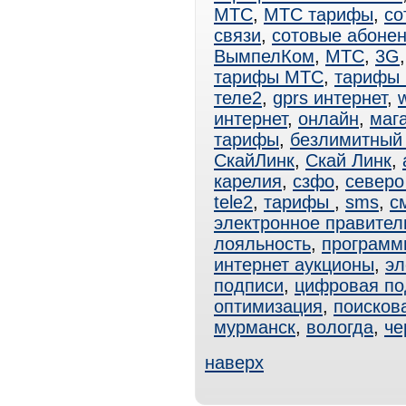
МТС
,
МТС тарифы
,
со
связи
,
сотовые абоне
ВымпелКом
,
МТС
,
3G
тарифы МТС
,
тарифы
теле2
,
gprs интернет
,
интернет
,
онлайн
,
маг
тарифы
,
безлимитный 
СкайЛинк
,
Скай Линк
,
карелия
,
сзфо
,
северо
tele2
,
тарифы
,
sms
,
с
электронное правител
лояльность
,
программ
интернет аукционы
,
эл
подписи
,
цифровая по
оптимизация
,
поисков
мурманск
,
вологда
,
че
наверх