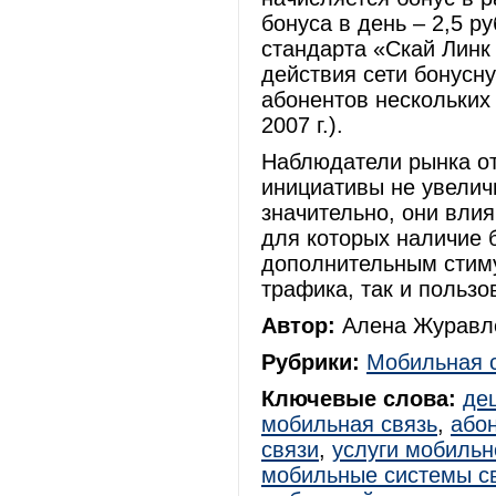
бонуса в день – 2,5 р
стандарта «Скай Линк
действия сети бонусн
абонентов нескольких
2007 г.).
Наблюдатели рынка отм
инициативы не увелич
значительно, они вли
для которых наличие 
дополнительным стиму
трафика, так и польз
Автор:
Алена Журавле
Рубрики:
Мобильная 
Ключевые слова:
де
мобильная связь
,
або
связи
,
услуги мобильн
мобильные системы с