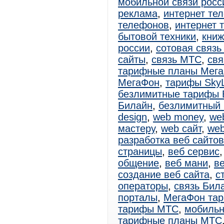
мобильной связи росс
реклама
,
интернет те
телефонов
,
интернет 
бытовой техники
,
книж
россии
,
сотовая связь
сайты
,
связь МТС
,
свя
тарифные планы Мег
МегаФон
,
тарифы SkyL
безлимитные тарифы 
Билайн
,
безлимитный
design
,
web money
,
web
мастеру
,
web сайт
,
web
разработка веб сайтов
страницы
,
веб сервис
общение
,
веб мани
,
в
создание веб сайта
,
с
операторы
,
связь Бил
порталы
,
МегаФон та
тарифы МТС
,
мобиль
тарифные планы МТС