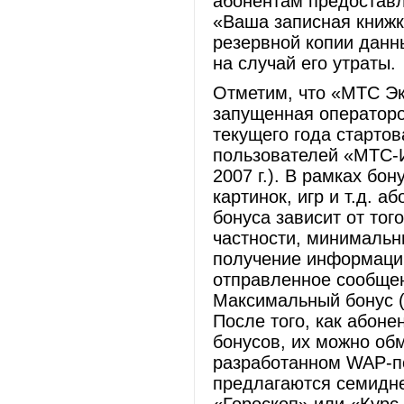
абонентам предоставл
«Ваша записная книжк
резервной копии данн
на случай его утраты.
Отметим, что «МТС Эк
запущенная операторо
текущего года старто
пользователей «МТС-
2007 г.). В рамках бо
картинок, игр и т.д. 
бонуса зависит от тог
частности, минимальн
получение информации
отправленное сообщени
Максимальный бонус (
После того, как абоне
бонусов, их можно об
разработанном WAP-по
предлагаются семидне