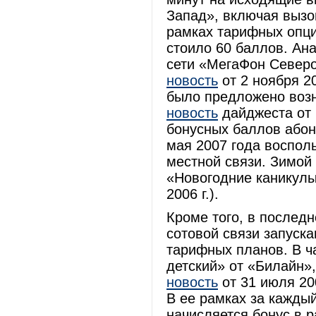
Запад», включая вызо
рамках тарифных опц
стоило 60 баллов. Ан
сети «МегаФон Северо
новость
от 2 ноября 20
было предложено возн
новость
дайджеста от 2
бонусных баллов абон
мая 2007 года воспол
местной связи. Зимой
«Новогодние каникулы
2006 г.).
Кроме того, в послед
сотовой связи запуск
тарифных планов. В ч
детский» от «Билайн»,
новость
от 31 июля 20
В ее рамках за кажды
начисляется бонус в 