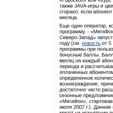
«Гороскоп» или «Курс
также JAVA-игры и цве
сгорают, если абонен
месяца.
Еще один оператор, к
программу, - «МегаФон
Северо-Запад» запуст
году (см.
новость
от 5 
программы при пользо
бонусные баллы. Балл
месяц на каждый абон
периода и рассчитыва
оплаченных абонентом
определенное количес
вознаграждение, прич
достаточно часто рас
сезонные предложения
«МегаФон», стартовав
июля 2007 г.). Данно
минут на исходящие в