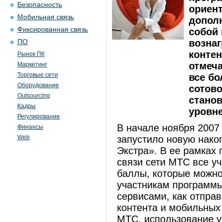
Безопасность
ориен
Мобильная связь
допол
Фиксированная связь
собой
вознаг
ПО
контен
Рынок ПК
отмеч
Маркетинг
Торговые сети
все б
Оборудование
сотово
Outsourcing
стано
Кадры
уровне
Регулирование
В начале ноября 200
Финансы
Web
запустило новую нако
Экстра». В ее рамках
связи сети МТС все у
баллы, которые можно
участникам программы
сервисами, как отпра
контента и мобильных
МТС, использование у