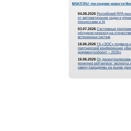
MSKIT.RU: последние новости Мо
04.08.2026
Российский RPA-рын
от автоматизации задач к упр
процессами и AI
03.07.2026
Системные програ
обсудили переход на отечеств
встроенных систем
18.06.2026
ГК «ЭОС» подвела и
партнерской конференции «Ве
документооборот – 2026»
16.06.2026
От децентрализован
governed self-service: эксперт
смену парадигмы на рынке дан