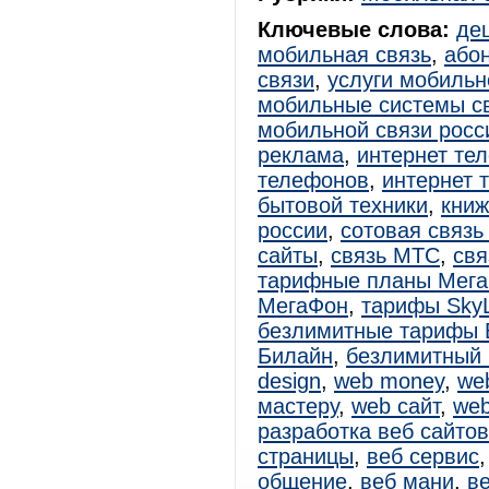
Ключевые слова:
де
мобильная связь
,
або
связи
,
услуги мобильн
мобильные системы с
мобильной связи росс
реклама
,
интернет те
телефонов
,
интернет 
бытовой техники
,
книж
россии
,
сотовая связь
сайты
,
связь МТС
,
свя
тарифные планы Мег
МегаФон
,
тарифы SkyL
безлимитные тарифы 
Билайн
,
безлимитный
design
,
web money
,
web
мастеру
,
web сайт
,
web
разработка веб сайтов
страницы
,
веб сервис
общение
,
веб мани
,
в