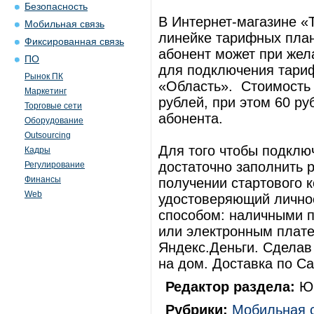
Безопасность
В Интернет-магазине «
Мобильная связь
линейке тарифных план
Фиксированная связь
абонент может при жел
ПО
для подключения тариф
Рынок ПК
«Область». Стоимость 
Маркетинг
рублей, при этом 60 ру
Торговые сети
абонента.
Оборудование
Outsourcing
Для того чтобы подклю
Кадры
достаточно заполнить 
Регулирование
Финансы
получении стартового к
Web
удостоверяющий лично
способом: наличными п
или электронным плат
Яндекс.Деньги. Сделав 
на дом. Доставка по Са
Редактор раздела:
Юр
Рубрики:
Мобильная 