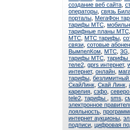
создание веб сайта
,
с
операторы
,
связь Бил
порталы
,
МегаФон та
тарифы МТС
,
мобиль
тарифные планы МТС
МТС
,
МТС тарифы
,
со
связи
,
сотовые абоне
ВымпелКом
,
МТС
,
3G
тарифы МТС
,
тарифы
теле2
,
gprs интернет
,
интернет
,
онлайн
,
маг
тарифы
,
безлимитный 
СкайЛинк
,
Скай Линк
,
карелия
,
сзфо
,
северо
tele2
,
тарифы
,
sms
,
с
электронное правител
лояльность
,
программ
интернет аукционы
,
эл
подписи
,
цифровая по